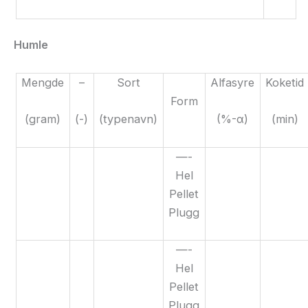
Humle
Mengde
–
Sort
Alfasyre
Koketid
Form
(gram)
(-)
(typenavn)
(%-α)
(min)
—-
Hel
Pellet
Plugg
—-
Hel
Pellet
Plugg