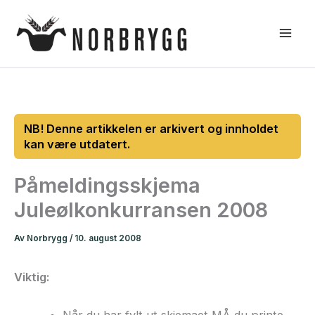
Hopp
rett
til
innholdet
Påmeldingsskjema
Juleølkonkurransen 2008
Av
Norbrygg
/
10. august 2008
Viktig:
Når du har fylt ut skjemaet MÅ du printe