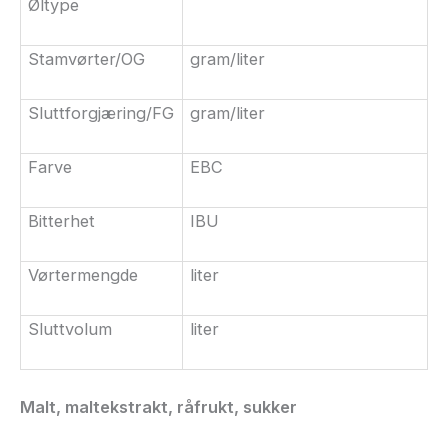
Øltype
Stamvørter/OG
gram/liter
Sluttforgjæring/
FG
gram/liter
Farve
EBC
Bitterhet
IBU
Vørtermengde
liter
Sluttvolum
liter
Malt, maltekstrakt,
råfrukt
, sukker