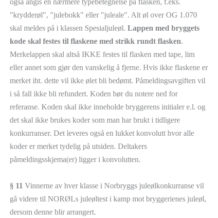
også angis en nærmere typebetegnelse på flasken, f.eks.
"krydderøl", "julebokk" eller "juleale". Alt øl over OG 1.070
skal meldes på i klassen Spesialjuleøl.
Lappen med bryggets
kode skal festes til flaskene med strikk rundt flasken
.
Merkelappen skal altså IKKE festes til flasken med tape, lim
eller annet som gjør den vanskelig å fjerne. Hvis ikke flaskene er
merket iht. dette vil ikke ølet bli bedømt. Påmeldingsavgiften vil
i så fall ikke bli refundert. Koden bør du notere ned for
referanse. Koden skal ikke inneholde bryggerens initialer e.l. og
det skal ikke brukes koder som man har brukt i tidligere
konkurranser. Det leveres også en lukket konvolutt hvor alle
koder er merket tydelig på utsiden. Deltakers
påmeldingsskjema(er) ligger i konvolutten.
§ 11
Vinnerne av hver klasse i Norbryggs juleølkonkurranse vil
gå videre til NORØLs juleøltest i kamp mot bryggerienes juleøl,
dersom denne blir arrangert.