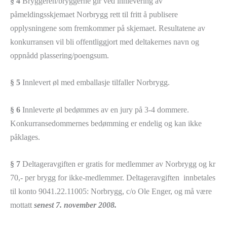
§ 4
Bryggeren/bryggerne gir ved innlevering av
påmeldingsskjemaet Norbrygg rett til fritt å publisere
opplysningene som fremkommer på skjemaet. Resultatene av
konkurransen vil bli offentliggjort med deltakernes navn og
oppnådd plassering/poengsum.
§ 5
Innlevert øl med emballasje tilfaller Norbrygg.
§ 6
Innleverte øl bedømmes av en jury på 3-4 dommere.
Konkurransedommernes bedømming er endelig og kan ikke
påklages.
§ 7
Deltageravgiften er gratis for medlemmer av Norbrygg og kr
70,- per brygg for ikke-medlemmer. Deltageravgiften innbetales
til konto 9041.22.11005: Norbrygg, c/o Ole Enger, og må være
mottatt
senest 7. november 2008.