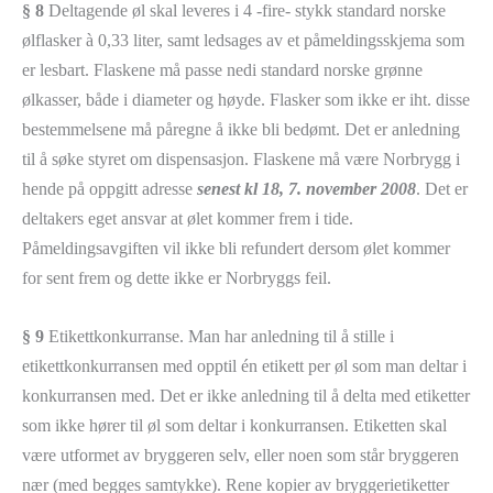
§ 8
Deltagende øl skal leveres i 4 -fire- stykk standard norske
ølflasker à 0,33 liter, samt ledsages av et påmeldingsskjema som
er lesbart. Flaskene må passe nedi standard norske grønne
ølkasser, både i diameter og høyde. Flasker som ikke er iht. disse
bestemmelsene må påregne å ikke bli bedømt. Det er anledning
til å søke styret om dispensasjon. Flaskene må være Norbrygg i
hende på oppgitt adresse
senest kl 18, 7. november 2008
. Det er
deltakers eget ansvar at ølet kommer frem i tide.
Påmeldingsavgiften vil ikke bli refundert dersom ølet kommer
for sent frem og dette ikke er Norbryggs feil.
§ 9
Etikettkonkurranse. Man har anledning til å stille i
etikettkonkurransen med opptil én etikett per øl som man deltar i
konkurransen med. Det er ikke anledning til å delta med etiketter
som ikke hører til øl som deltar i konkurransen. Etiketten skal
være utformet av bryggeren selv, eller noen som står bryggeren
nær (med begges samtykke). Rene kopier av bryggerietiketter