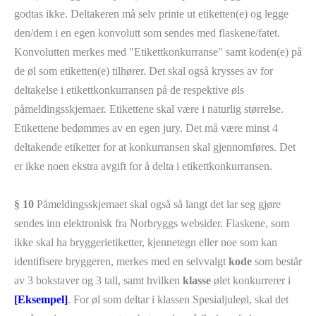
godtas ikke. Deltakeren må selv printe ut etiketten(e) og legge
den/dem i en egen konvolutt som sendes med flaskene/fatet.
Konvolutten merkes med "Etikettkonkurranse" samt koden(e) på
de øl som etiketten(e) tilhører. Det skal også krysses av for
deltakelse i etikettkonkurransen på de respektive øls
påmeldingsskjemaer. Etikettene skal være i naturlig størrelse.
Etikettene bedømmes av en egen jury. Det må være minst 4
deltakende etiketter for at konkurransen skal gjennomføres. Det
er ikke noen ekstra avgift for å delta i etikettkonkurransen.
§ 10
Påmeldingsskjemaet skal også så langt det lar seg gjøre
sendes inn elektronisk fra Norbryggs websider. Flaskene, som
ikke skal ha bryggerietiketter, kjennetegn eller noe som kan
identifisere bryggeren, merkes med en selvvalgt
kode
som består
av 3 bokstaver og 3 tall, samt hvilken
klasse
ølet konkurrerer i
[Eksempel]
. For øl som deltar i klassen Spesialjuleøl, skal det