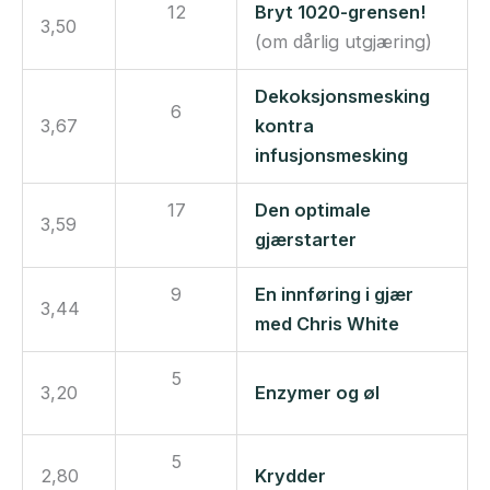
12
Bryt 1020-grensen!
3,50
(om dårlig utgjæring)
Dekoksjonsmesking
6
3,67
kontra
infusjonsmesking
17
Den optimale
3,59
gjærstarter
9
En innføring i gjær
3,44
med Chris White
5
3,20
Enzymer og øl
5
2,80
Krydder