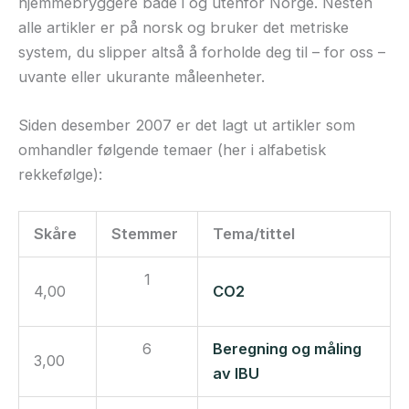
hjemmebryggere både i og utenfor Norge. Nesten
alle artikler er på norsk og bruker det metriske
system, du slipper altså å forholde deg til – for oss –
uvante eller ukurante måleenheter.
Siden desember 2007 er det lagt ut artikler som
omhandler følgende temaer (her i alfabetisk
rekkefølge):
Skåre
Stemmer
Tema/tittel
1
4,00
CO2
6
Beregning og måling
3,00
av IBU