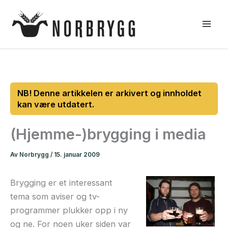
Hopp
rett
til
innholdet
(Hjemme-)brygging i media
Av
Norbrygg
/
15. januar 2009
Brygging er et interessant
tema som aviser og tv-
programmer plukker opp i ny
og ne. For noen uker siden var