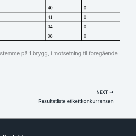
40
0
41
0
04
0
08
0
 stemme på 1 brygg, i motsetning til foregående
NEXT
Resultatliste etikettkonkurransen