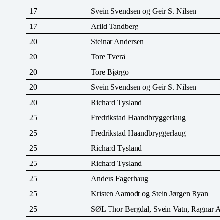
17
Svein Svendsen og Geir S. Nilsen
17
Arild Tandberg
20
Steinar Andersen
20
Tore Tverå
20
Tore Bjørgo
20
Svein Svendsen og Geir S. Nilsen
20
Richard Tysland
25
Fredrikstad Haandbryggerlaug
25
Fredrikstad Haandbryggerlaug
25
Richard Tysland
25
Richard Tysland
25
Anders Fagerhaug
25
Kristen Aamodt og Stein Jørgen Ryan
25
SØL Thor Bergdal, Svein Vatn, Ragnar 