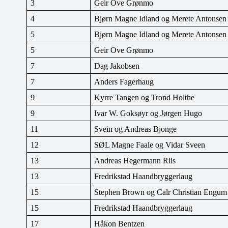
3
Geir Ove Grønmo
4
Bjørn Magne Idland og Merete Antonsen
5
Bjørn Magne Idland og Merete Antonsen
5
Geir Ove Grønmo
7
Dag Jakobsen
7
Anders Fagerhaug
9
Kyrre Tangen og Trond Holthe
9
Ivar W. Goksøyr og Jørgen Hugo
11
Svein og Andreas Bjonge
12
SØL Magne Faale og Vidar Sveen
13
Andreas Hegermann Riis
13
Fredrikstad Haandbryggerlaug
15
Stephen Brown og Calr Christian Engum
15
Fredrikstad Haandbryggerlaug
17
Håkon Bentzen