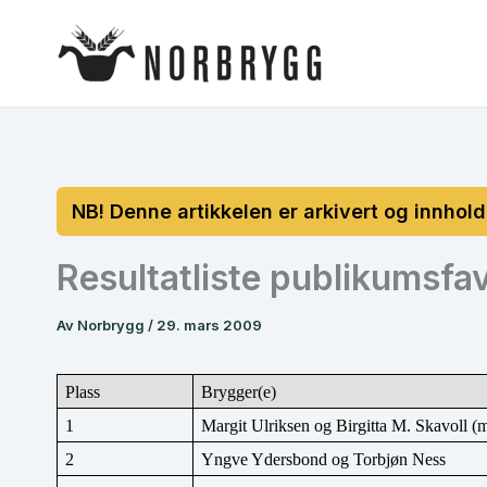
Hopp
rett
til
innholdet
Resultatliste publikumsfav
Av
Norbrygg
/
29. mars 2009
Plass
Brygger(e)
1
Margit Ulriksen og Birgitta M. Skavoll (m
2
Yngve Ydersbond og Torbjøn Ness