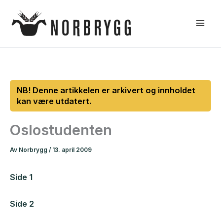
Hopp
rett
til
innholdet
Oslostudenten
Av
Norbrygg
/
13. april 2009
Side 1
Side 2