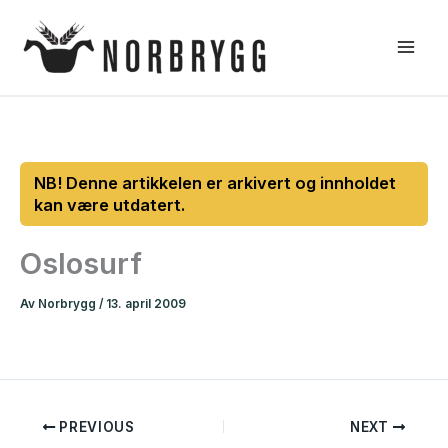
Hopp
rett
til
innholdet
Oslosurf
Av
Norbrygg
/
13. april 2009
PREVIOUS
NEXT