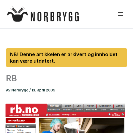
Hopp
rett
til
innholdet
RB
Av
Norbrygg
/
13. april 2009