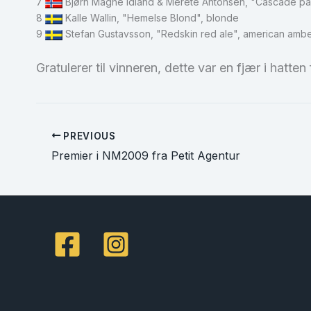
7
Bjørn Magne Idland & Merete Antonsen, "Cascade pale
8
Kalle Wallin, "Hemelse Blond", blonde
9
Stefan Gustavsson, "Redskin red ale", american ambe
Gratulerer til vinneren, dette var en fjær i hatt
PREVIOUS
Premier i NM2009 fra Petit Agentur