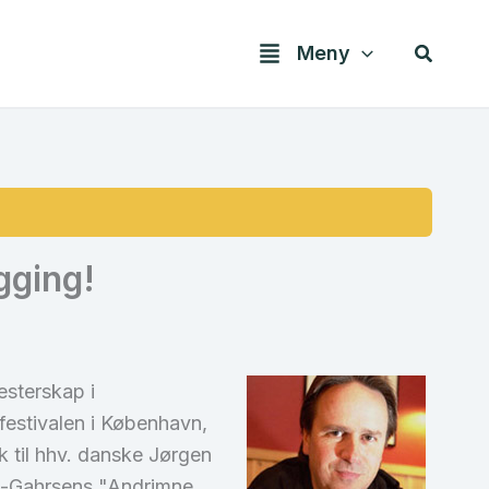
Søk
Meny
gging!
esterskap i
festivalen i København,
 til hhv. danske Jørgen
th-Gahrsens "Andrimne