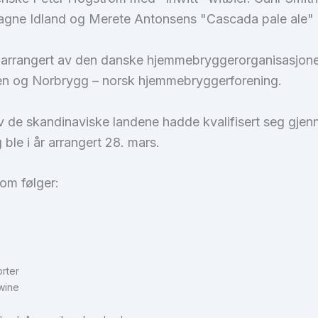
Magne Idland og Merete Antonsens "Cascada pale ale"
 arrangert av den danske hjemmebryggerorganisasjone
n og Norbrygg – norsk hjemmebryggerforening.
 de skandinaviske landene hadde kvalifisert seg gjen
le i år arrangert 28. mars.
som følger:
rter
wine