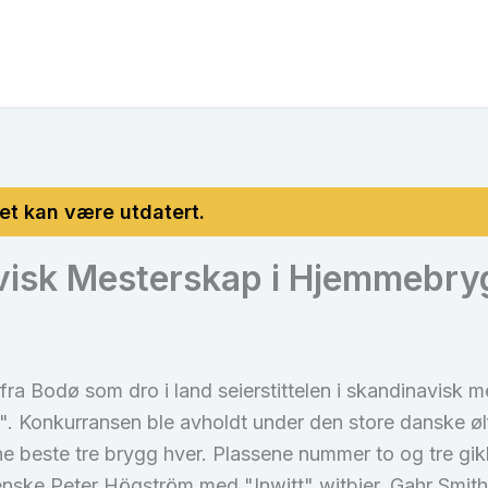
avisk Mesterskap i Hjemmebry
ra Bodø som dro i land seierstittelen i skandinavisk m
. Konkurransen ble avholdt under den store danske øl
 beste tre brygg hver. Plassene nummer to og tre gikk
enske Peter Högström med "Inwitt" witbier. Gahr Smi