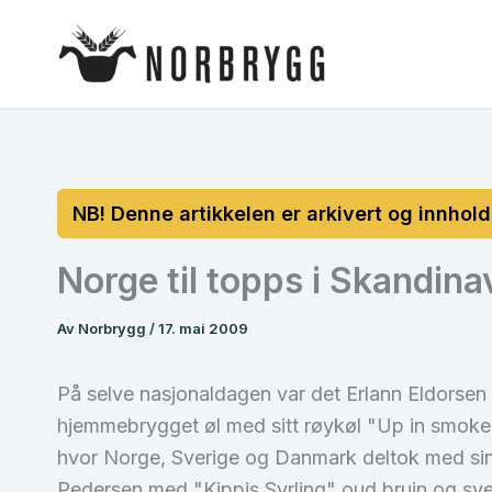
Hopp
rett
til
innholdet
Norge til topps i Skandin
Av
Norbrygg
/
17. mai 2009
På selve nasjonaldagen var det Erlann Eldorsen f
hjemmebrygget øl med sitt røykøl "Up in smoke"
hvor Norge, Sverige og Danmark deltok med sine
Pedersen med "Kippis Syrling" oud bruin og sv