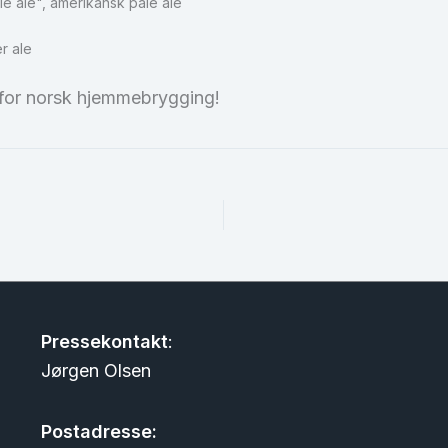
 ale", amerikansk pale ale
r ale
en for norsk hjemmebrygging!
Pressekontakt
:
Jørgen Olsen
Postadresse: