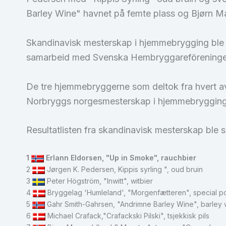
Barley Wine" havnet på femte plass og Bjørn 
Skandinavisk mesterskap i hjemmebrygging ble
samarbeid med Svenska Hembryggareföreninge
De tre hjemmebryggerne som deltok fra hvert av
Norbryggs norgesmesterskap i hjemmebrygging b
Resultatlisten fra skandinavisk mesterskap ble 
1
Erlann Eldorsen, "Up in Smoke", rauchbier
2
Jørgen K. Pedersen, Kippis syrling ", oud bruin
3
Peter Högström, "Inwitt", witbier
4
Bryggelag 'Humleland', "Morgenfætteren", special po
5
Gahr Smith-Gahrsen, "Andrimne Barley Wine", barley 
6
Michael Crafack,"Crafackski Pilski", tsjekkisk pils