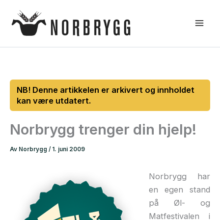
Hopp
rett
til
innholdet
Norbrygg trenger din hjelp!
Av
Norbrygg
/
1. juni 2009
Norbrygg har
en egen stand
på Øl- og
Matfestivalen i