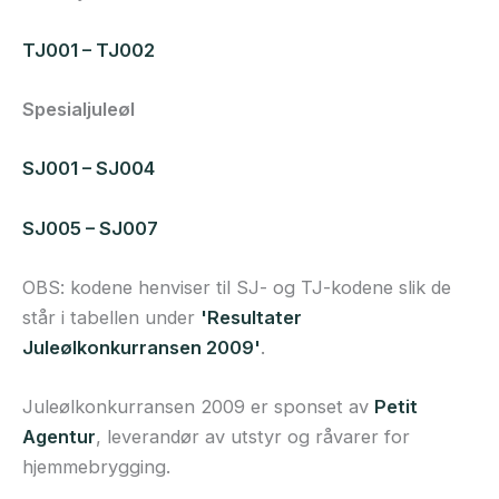
TJ001 – TJ002
Spesialjuleøl
SJ001 – SJ004
SJ005 – SJ007
OBS: kodene henviser til SJ- og TJ-kodene slik de
står i tabellen under
'Resultater
Juleølkonkurransen 2009'
.
Juleølkonkurransen 2009 er sponset av
Petit
Agentur
, leverandør av utstyr og råvarer for
hjemmebrygging.