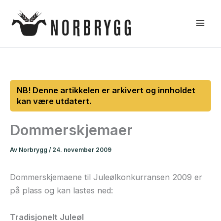
Hopp
rett
til
innholdet
Dommerskjemaer
Av
Norbrygg
/
24. november 2009
Dommerskjemaene til Juleølkonkurransen 2009 er
på plass og kan lastes ned:
Tradisjonelt Juleøl