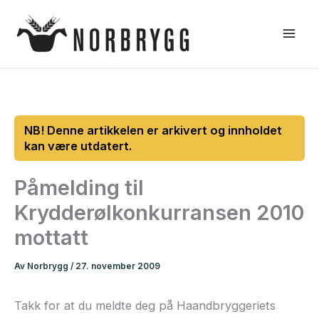
Hopp
rett
til
innholdet
Påmelding til
Krydderølkonkurransen 2010
mottatt
Av
Norbrygg
/
27. november 2009
Takk for at du meldte deg på Haandbryggeriets