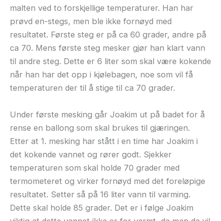
malten ved to forskjellige temperaturer. Han har
prøvd en-stegs, men ble ikke fornøyd med
resultatet. Første steg er på ca 60 grader, andre på
ca 70. Mens første steg mesker gjør han klart vann
til andre steg. Dette er 6 liter som skal være kokende
når han har det opp i kjølebagen, noe som vil få
temperaturen der til å stige til ca 70 grader.
Under første mesking går Joakim ut på badet for å
rense en ballong som skal brukes til gjæringen.
Etter at 1. mesking har stått i en time har Joakim i
det kokende vannet og rører godt. Sjekker
temperaturen som skal holde 70 grader med
termometeret og virker fornøyd med det foreløpige
resultatet. Setter så på 16 liter vann til varming.
Dette skal holde 85 grader. Det er i følge Joakim
viktig at dette vannet ikke er for varmt, da man da vil