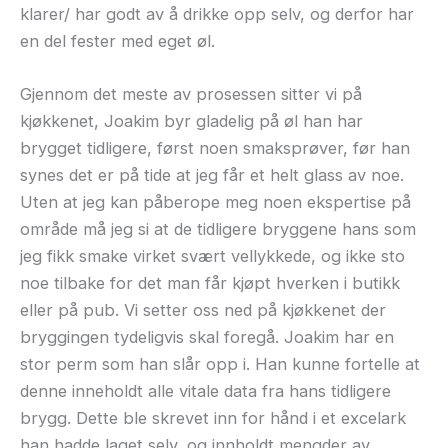
klarer/ har godt av å drikke opp selv, og derfor har
en del fester med eget øl.
Gjennom det meste av prosessen sitter vi på
kjøkkenet, Joakim byr gladelig på øl han har
brygget tidligere, først noen smaksprøver, før han
synes det er på tide at jeg får et helt glass av noe.
Uten at jeg kan påberope meg noen ekspertise på
område må jeg si at de tidligere bryggene hans som
jeg fikk smake virket svært vellykkede, og ikke sto
noe tilbake for det man får kjøpt hverken i butikk
eller på pub. Vi setter oss ned på kjøkkenet der
bryggingen tydeligvis skal foregå. Joakim har en
stor perm som han slår opp i. Han kunne fortelle at
denne inneholdt alle vitale data fra hans tidligere
brygg. Dette ble skrevet inn for hånd i et excelark
han hadde laget selv, og innholdt mengder av