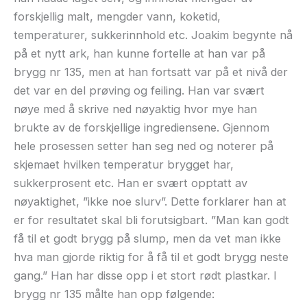
forskjellig malt, mengder vann, koketid,
temperaturer, sukkerinnhold etc. Joakim begynte nå
på et nytt ark, han kunne fortelle at han var på
brygg nr 135, men at han fortsatt var på et nivå der
det var en del prøving og feiling. Han var svært
nøye med å skrive ned nøyaktig hvor mye han
brukte av de forskjellige ingrediensene. Gjennom
hele prosessen setter han seg ned og noterer på
skjemaet hvilken temperatur brygget har,
sukkerprosent etc. Han er svært opptatt av
nøyaktighet, ”ikke noe slurv”. Dette forklarer han at
er for resultatet skal bli forutsigbart. ”Man kan godt
få til et godt brygg på slump, men da vet man ikke
hva man gjorde riktig for å få til et godt brygg neste
gang.” Han har disse opp i et stort rødt plastkar. I
brygg nr 135 målte han opp følgende: