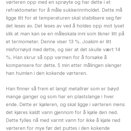
vørteren opp med en sprøyte og har dette i et
refraktometer for å måle sukkerinnholdet. Dette må
ligge litt for at temperaturen skal stabilisere seg før
det leses av. Det leses av ved å holdes opp mot lyset
slik at man kan se en måleskala inni som likner litt på
et termometer. Denne viser 13 %. Joakim er litt
misfornøyd med dette, og sier at det skulle vært 14
%. Han skrur så opp varmen for å forsøke å
kompensere for dette. 5 min etter målingen slenger
han humlen i den kokende vørteren.
Han finner så frem et langt metallrør som er bøyd
mange ganger og som har en plastslange i hver
ende. Dette er kjøleren, og skal ligge i vørteren mens
det kjøres kaldt vann gjennom for å kjøle den ned.
Dette fylles nå med varmt vann for ikke å kjøle ned
vørteren for mye før det puttes i den kokende