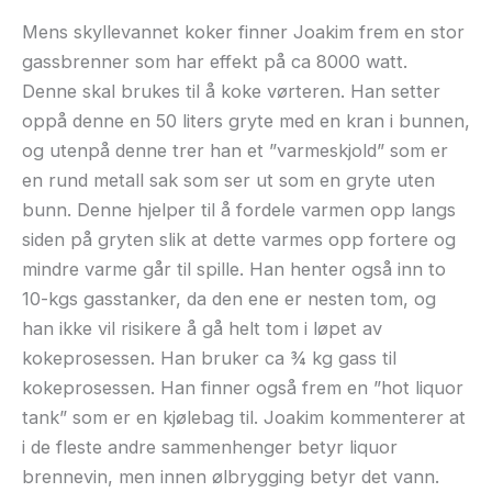
Mens skyllevannet koker finner Joakim frem en stor
gassbrenner som har effekt på ca 8000 watt.
Denne skal brukes til å koke vørteren. Han setter
oppå denne en 50 liters gryte med en kran i bunnen,
og utenpå denne trer han et ”varmeskjold” som er
en rund metall sak som ser ut som en gryte uten
bunn. Denne hjelper til å fordele varmen opp langs
siden på gryten slik at dette varmes opp fortere og
mindre varme går til spille. Han henter også inn to
10-kgs gasstanker, da den ene er nesten tom, og
han ikke vil risikere å gå helt tom i løpet av
kokeprosessen. Han bruker ca ¾ kg gass til
kokeprosessen. Han finner også frem en ”hot liquor
tank” som er en kjølebag til. Joakim kommenterer at
i de fleste andre sammenhenger betyr liquor
brennevin, men innen ølbrygging betyr det vann.