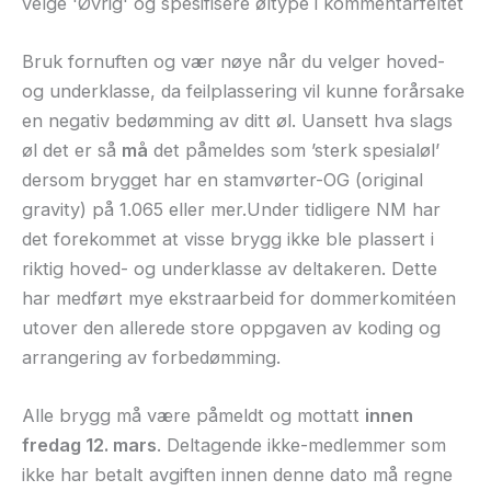
velge 'Øvrig' og spesifisere øltype i kommentarfeltet
Bruk fornuften og vær nøye når du velger hoved-
og underklasse, da feilplassering vil kunne forårsake
en negativ bedømming av ditt øl. Uansett hva slags
øl det er så
må
det påmeldes som ’sterk spesialøl’
dersom brygget har en stamvørter-OG (original
gravity) på 1.065 eller mer.Under tidligere NM har
det forekommet at visse brygg ikke ble plassert i
riktig hoved- og underklasse av deltakeren. Dette
har medført mye ekstraarbeid for dommerkomitéen
utover den allerede store oppgaven av koding og
arrangering av forbedømming.
Alle brygg må være påmeldt og mottatt
innen
fredag 12. mars
. Deltagende ikke-medlemmer som
ikke har betalt avgiften innen denne dato må regne