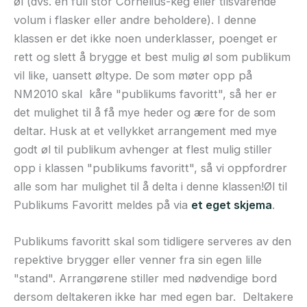
øl (dvs. en full stor Cornelius-keg eller tilsvarende
volum i flasker eller andre beholdere). I denne
klassen er det ikke noen underklasser, poenget er
rett og slett å brygge et best mulig øl som publikum
vil like, uansett øltype. De som møter opp på
NM2010 skal kåre "publikums favoritt", så her er
det mulighet til å få mye heder og ære for de som
deltar. Husk at et vellykket arrangement med mye
godt øl til publikum avhenger at flest mulig stiller
opp i klassen "publikums favoritt", så vi oppfordrer
alle som har mulighet til å delta i denne klassen!Øl til
Publikums Favoritt meldes på via
et eget skjema
.
Publikums favoritt skal som tidligere serveres av den
repektive brygger eller venner fra sin egen lille
"stand". Arrangørene stiller med nødvendige bord
dersom deltakeren ikke har med egen bar. Deltakere