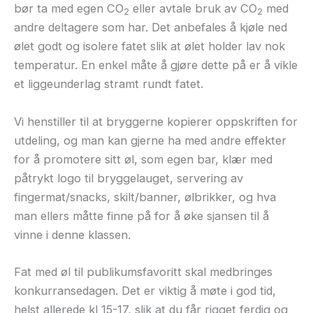
bør ta med egen CO
eller avtale bruk av CO
med
2
2
andre deltagere som har. Det anbefales å kjøle ned
ølet godt og isolere fatet slik at ølet holder lav nok
temperatur. En enkel måte å gjøre dette på er å vikle
et liggeunderlag stramt rundt fatet.
Vi henstiller til at bryggerne kopierer oppskriften for
utdeling, og man kan gjerne ha med andre effekter
for å promotere sitt øl, som egen bar, klær med
påtrykt logo til bryggelauget, servering av
fingermat/snacks, skilt/banner, ølbrikker, og hva
man ellers måtte finne på for å øke sjansen til å
vinne i denne klassen.
Fat med øl til publikumsfavoritt skal medbringes
konkurransedagen. Det er viktig å møte i god tid,
helst allerede kl 15-17, slik at du får rigget ferdig og