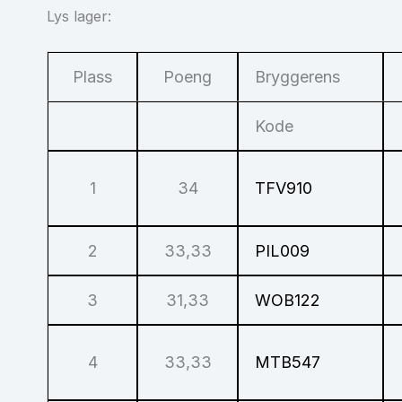
Lys lager:
Plass
Poeng
Bryggerens
Kode
1
34
TFV910
2
33,33
PIL009
3
31,33
WOB122
4
33,33
MTB547