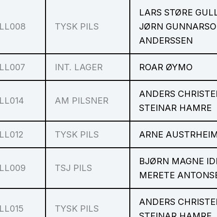
LARS STØRE GUL
LL008
TYSK PILS
JØRN GUNNARS
ANDERSSEN
LL007
INT. LAGER
ROAR ØYMO
ANDERS CHRISTE
LL014
AM PILSNER
STEINAR HAMRE
LL012
TYSK PILS
ARNE AUSTRHEI
BJØRN MAGNE ID
LL009
TSJ PILS
MERETE ANTONS
ANDERS CHRISTE
LL015
TYSK PILS
STEINAR HAMRE