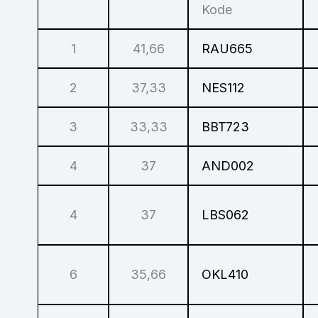
Kode
1
41,66
RAU665
2
37,33
NES112
3
33,33
BBT723
4
37
AND002
4
37
LBS062
6
35,66
OKL410