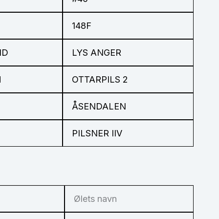
148F
ND
LYS ANGER
M
OTTARPILS 2
ÅSENDALEN
PILSNER IIV
Ølets navn