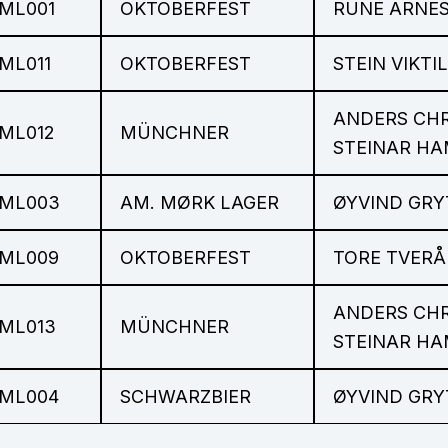
ML001
OKTOBERFEST
RUNE ARNE
ML011
OKTOBERFEST
STEIN VIKTIL
ANDERS CHR
ML012
MÜNCHNER
STEINAR H
ML003
AM. MØRK LAGER
ØYVIND GRY
ML009
OKTOBERFEST
TORE TVERÅ
ANDERS CHR
ML013
MÜNCHNER
STEINAR H
ML004
SCHWARZBIER
ØYVIND GRY