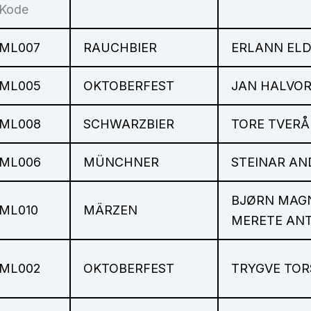
Kode
ML007
RAUCHBIER
ERLANN EL
ML005
OKTOBERFEST
JAN HALVOR
ML008
SCHWARZBIER
TORE TVERÅ
ML006
MÜNCHNER
STEINAR AN
BJØRN MAGN
ML010
MÄRZEN
MERETE AN
ML002
OKTOBERFEST
TRYGVE TOR