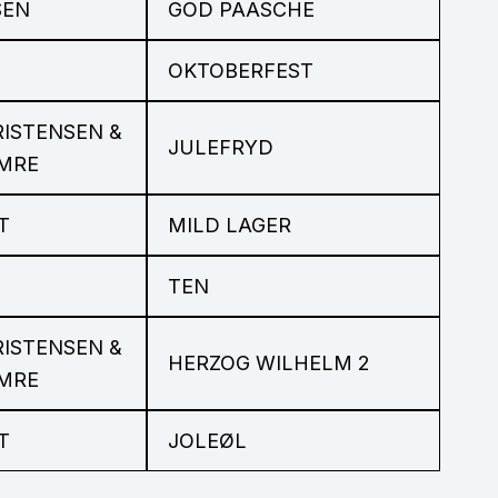
SEN
GOD PAASCHE
OKTOBERFEST
ISTENSEN &
JULEFRYD
AMRE
T
MILD LAGER
TEN
ISTENSEN &
HERZOG WILHELM 2
AMRE
T
JOLEØL