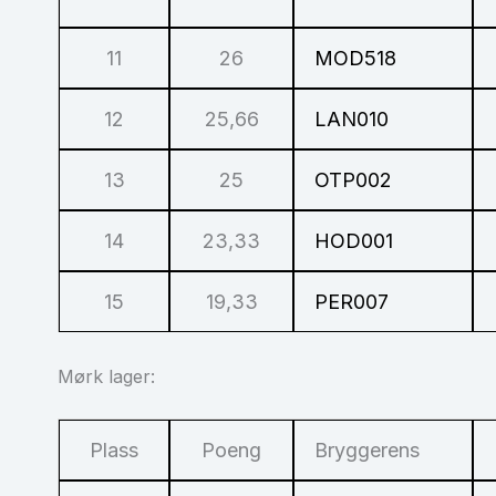
11
26
MOD518
12
25,66
LAN010
13
25
OTP002
14
23,33
HOD001
15
19,33
PER007
Mørk lager:
Plass
Poeng
Bryggerens