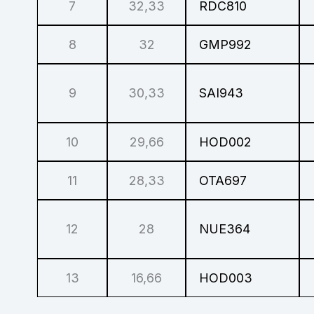
7
32,33
RDC810
8
32
GMP992
9
30,33
SAI943
10
29,66
HOD002
11
28,33
OTA697
12
28
NUE364
13
16,66
HOD003