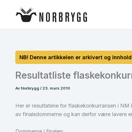
Hopp
rett
til
innholdet
Resultatliste flaskekonku
Av
Norbrygg
/
23. mars 2010
Her er resultatene for flaskekonkurransen i NM
av finaledommerne og kan derfor være lavere e
Dommerne i finalen: