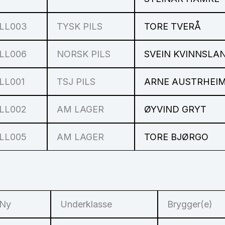
LL003
TYSK PILS
TORE TVERÅ
LL006
NORSK PILS
SVEIN KVINNSLA
LL001
TSJ PILS
ARNE AUSTRHEI
LL002
AM LAGER
ØYVIND GRYT
LL005
AM LAGER
TORE BJØRGO
Ny
Underklasse
Brygger(e)