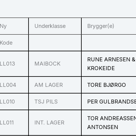
Ny
Underklasse
Brygger(e)
Kode
RUNE ARNESEN &
LL013
MAIBOCK
KROKEIDE
LL004
AM LAGER
TORE BJØRGO
LL010
TSJ PILS
PER GULBRANDS
TOR ANDREASSEN
LL011
INT. LAGER
ANTONSEN