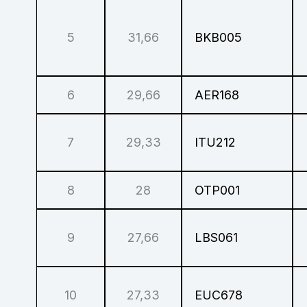
5
31,66
BKB005
6
29,66
AER168
7
29,33
ITU212
8
28
OTP001
9
27,66
LBS061
10
27,33
EUC678