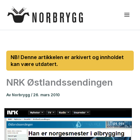
Hopp
rett
til
innholdet
NRK Østlandssendingen
Av
Norbrygg
/
26. mars 2010