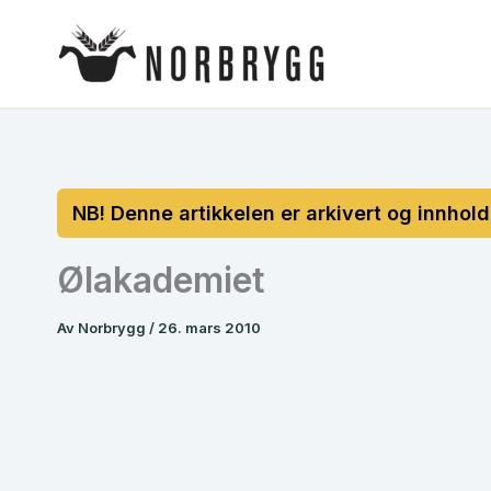
Hopp
rett
til
innholdet
Ølakademiet
Av
Norbrygg
/
26. mars 2010