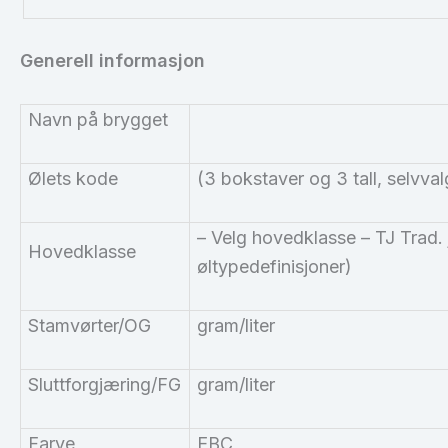
Generell informasjon
Navn på brygget
Ølets kode
(3 bokstaver og 3 tall, selvval
– Velg hovedklasse – TJ Trad. j
Hovedklasse
øltypedefinisjoner)
Stamvørter/OG
gram/liter
Sluttforgjæring/
FG
gram/liter
Farve
EBC