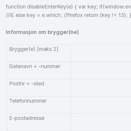
function disableEnterKey(e) { var key; if(window.
//IE else key = e.which; //firefox return (key != 13); 
Informasjon om brygger(ne)
Brygger(e) [maks 2]
Gatenavn + -nummer
Postnr + -sted
Telefonnummer
E-postadresse