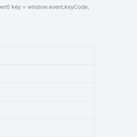
event) key = window.event.keyCode;
}