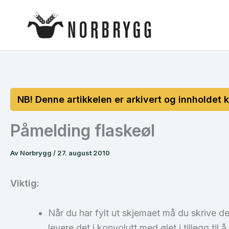
Hopp
rett
til
innholdet
Påmelding flaskeøl
Av
Norbrygg
/
27. august 2010
Viktig:
Når du har fylt ut skjemaet må du skrive de
levere det i konvolutt med ølet i tillegg til