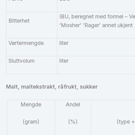
IBU
, beregnet med formel – Vel
Bitterhet
‘Mosher’ ‘Rager’ annet ukjent
Vørtermengde
liter
Sluttvolum
liter
Malt, maltekstrakt,
råfrukt
, sukker
Mengde
Andel
(gram)
(%)
(type +