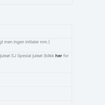
gt men ingen initialer mm.)
uleøl SJ Spesial juleøl (klikk
her
for