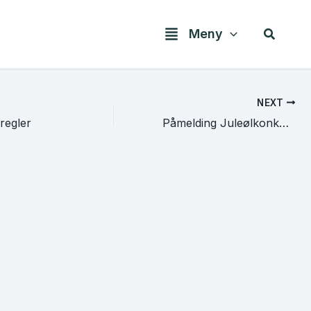
Søk
Meny
NEXT
regler
Påmelding Juleølkonkurransen 2010 mottatt