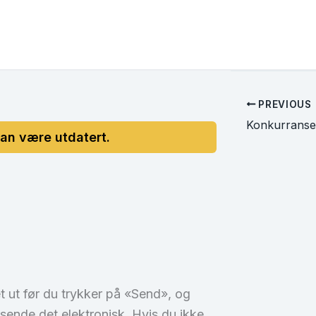
PREVIOUS
Konkurranse
t ut før du trykker på «Send», og
 å sende det elektronisk. Hvis du ikke