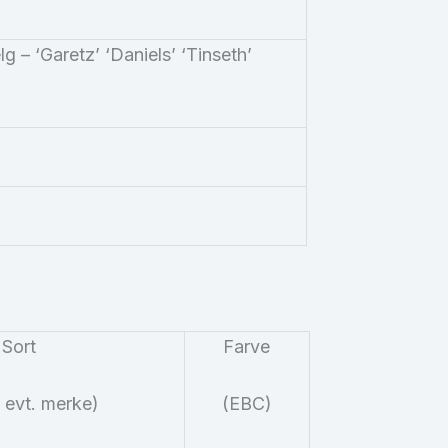
g – ‘Garetz’ ‘Daniels’ ‘Tinseth’
Sort
Farve
 evt. merke)
(
EBC
)