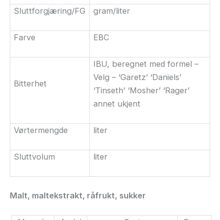
Sluttforgjæring/
FG
gram/liter
Farve
EBC
IBU
, beregnet med formel –
Velg – ‘Garetz’ ‘Daniels’
Bitterhet
‘Tinseth’ ‘Mosher’ ‘Rager’
annet ukjent
Vørtermengde
liter
Sluttvolum
liter
Malt, maltekstrakt,
råfrukt
, sukker