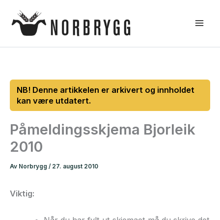
Hopp
rett
til
innholdet
Påmeldingsskjema Bjorleik
2010
Av
Norbrygg
/
27. august 2010
Viktig:
Når du har fylt ut skjemaet må du skrive det