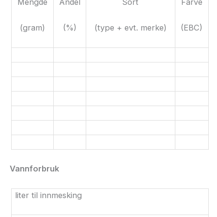
Mengde
Andel
Sort
Farve
(gram)
(%)
(type + evt. merke)
(
EBC
)
Vannforbruk
liter til innmesking