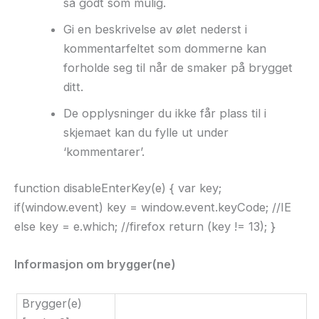
så godt som mulig.
Gi en beskrivelse av ølet nederst i
kommentarfeltet som dommerne kan
forholde seg til når de smaker på brygget
ditt.
De opplysninger du ikke får plass til i
skjemaet kan du fylle ut under
‘kommentarer’.
function disableEnterKey(e) { var key;
if(window.event) key = window.event.keyCode; //IE
else key = e.which; //firefox return (key != 13); }
Informasjon om brygger(ne)
Brygger(e)