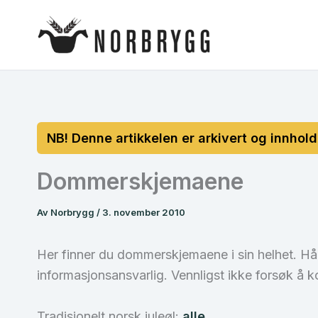
Hopp
rett
til
innholdet
Dommerskjemaene
Av
Norbrygg
/
3. november 2010
Her finner du dommerskjemaene i sin helhet. Hå
informasjonsansvarlig. Vennligst ikke forsøk å k
Tradisjonelt norsk juleøl:
alle