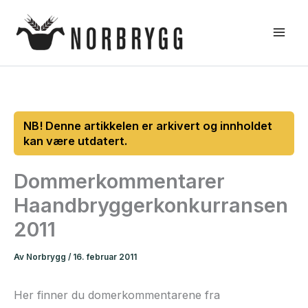
Hopp
rett
til
innholdet
Dommerkommentarer
Haandbryggerkonkurransen
2011
Av
Norbrygg
/
16. februar 2011
Her finner du domerkommentarene fra