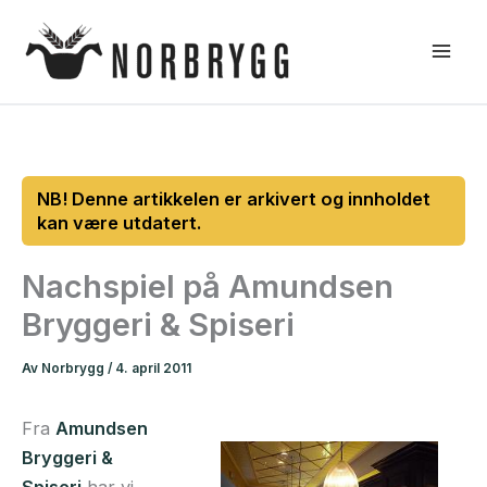
Hopp
rett
til
innholdet
Nachspiel på Amundsen
Bryggeri & Spiseri
Av
Norbrygg
/
4. april 2011
Fra
Amundsen
Bryggeri &