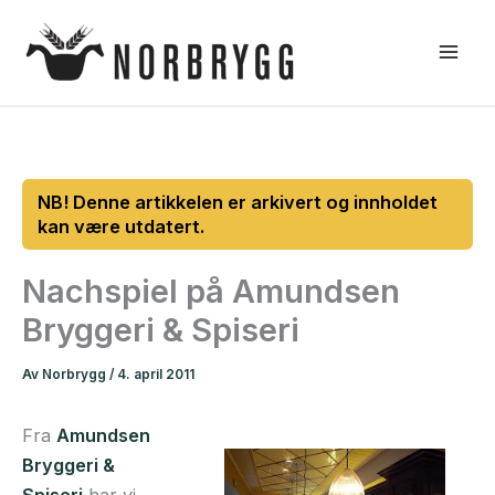
Hopp
rett
til
innholdet
Nachspiel på Amundsen
Bryggeri & Spiseri
Av
Norbrygg
/
4. april 2011
Fra
Amundsen
Bryggeri &