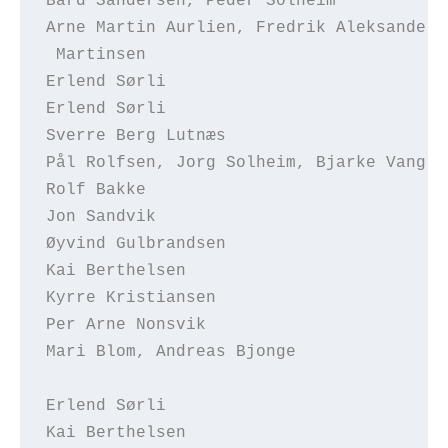
Bård Sandersen, Peder Solheim           
Arne Martin Aurlien, Fredrik Aleksander 
 Martinsen
Erlend Sørli                            
Erlend Sørli                            
Sverre Berg Lutnæs                      
Pål Rolfsen, Jorg Solheim, Bjarke Vang  
Rolf Bakke                              
Jon Sandvik                             
Øyvind Gulbrandsen                      
Kai Berthelsen                          
Kyrre Kristiansen                       
Per Arne Nonsvik                        
Mari Blom, Andreas Bjonge               
Erlend Sørli                            
Kai Berthelsen                          