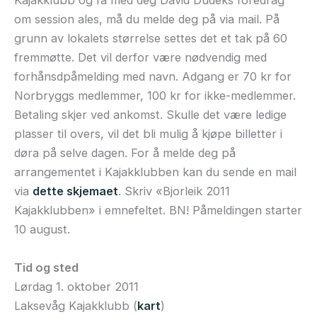
Kajakklubb og få med deg David Dudeks foredrag
om session ales, må du melde deg på via mail. På
grunn av lokalets størrelse settes det et tak på 60
fremmøtte. Det vil derfor være nødvendig med
forhånsdpåmelding med navn. Adgang er 70 kr for
Norbryggs medlemmer, 100 kr for ikke-medlemmer.
Betaling skjer ved ankomst. Skulle det være ledige
plasser til overs, vil det bli mulig å kjøpe billetter i
døra på selve dagen. For å melde deg på
arrangementet i Kajakklubben kan du sende en mail
via
dette skjemaet
. Skriv «Bjorleik 2011
Kajakklubben» i emnefeltet. BN! Påmeldingen starter
10 august.
Tid og sted
Lørdag 1. oktober 2011
Laksevåg Kajakklubb (
kart
)