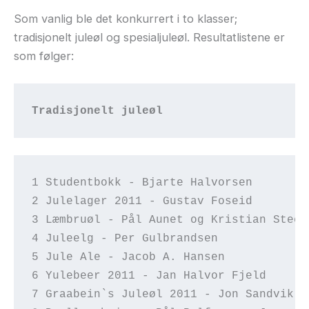
Som vanlig ble det konkurrert i to klasser;
tradisjonelt juleøl og spesialjuleøl. Resultatlistene er
som følger:
Tradisjonelt juleøl
1 Studentbokk - Bjarte Halvorsen
2 Julelager 2011 - Gustav Foseid
3 Læmbruøl - Pål Aunet og Kristian Steen
4 Juleelg - Per Gulbrandsen
5 Jule Ale - Jacob A. Hansen
6 Yulebeer 2011 - Jan Halvor Fjeld  
7 Graabein`s Juleøl 2011 - Jon Sandvik