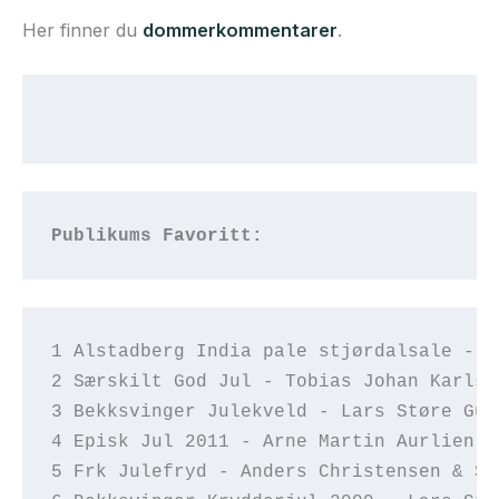
Her finner du
dommerkommentarer
.
Publikums Favoritt:
1 Alstadberg India pale stjørdalsale - R
2 Særskilt God Jul - Tobias Johan Karlse
3 Bekksvinger Julekveld - Lars Støre Gul
4 Episk Jul 2011 - Arne Martin Aurlien o
5 Frk Julefryd - Anders Christensen & St