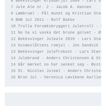
6 Bekksvinger Krydderjul 2009 - Lars Stø
7 Jule Ale nr. 2 - Jacob A. Hansen
8 Læmbruøl - Pål Aunet og Kristian Steen
9 BNB Jul 2011 - Rolf Bakke
10 Trolla Forsøksbryggeri Juletroll - Hå
11 No ha vi vaska det brune golvet - Øys
12 Bekksvinger Juleale 2010 - Lars Støre
13 Svimeslåttens romjul - Jon Sandvik
13 Bekksvinger Julefrokost - Lars Støre 
14 Julebrand - Anders Christensen & Stei
14 Når mørket no har senket seg - Øystei
15 St. Nicolas Juleøl - Anders Christens
16 Brun Jul - Veronica Løvikene Aurlien 