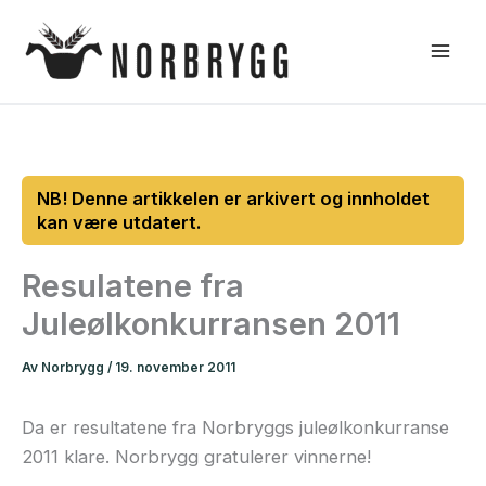
Hopp
rett
til
innholdet
Resulatene fra
Juleølkonkurransen 2011
Av
Norbrygg
/
19. november 2011
Da er resultatene fra Norbryggs juleølkonkurranse
2011 klare. Norbrygg gratulerer vinnerne!