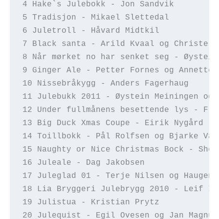
4 Hake`s Julebokk - Jon Sandvik  
5 Tradisjon - Mikael Slettedal  
6 Juletroll - Håvard Midtkil 
7 Black santa - Arild Kvaal og Christer 
8 Når mørket no har senket seg - Øystein
9 Ginger Ale - Petter Fornes og Annette 
10 Nissebråkygg - Anders Fagerhaug  
11 Julebukk 2011 - Øystein Meiningen og 
12 Under fullmånens besettende lys - Fro
13 Big Duck Xmas Coupe - Eirik Nygård  
14 Toillbokk - Pål Rolfsen og Bjarke Van
15 Naughty or Nice Christmas Bock - Shea
16 Juleale - Dag Jakobsen  
17 Juleglad 01 - Terje Nilsen og Haugen 
18 Lia Bryggeri Julebrygg 2010 - Leif Iv
19 Julistua - Kristian Prytz  
20 Julequist - Egil Ovesen og Jan Magnus