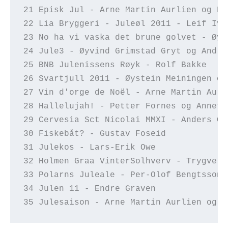
21 Episk Jul - Arne Martin Aurlien og Fr
22 Lia Bryggeri - Juleøl 2011 - Leif Iva
23 No ha vi vaska det brune golvet - Øys
24 Jule3 - Øyvind Grimstad Gryt og Andre
25 BNB Julenissens Røyk - Rolf Bakke 
26 Svartjull 2011 - Øystein Meiningen og
27 Vin d'orge de Noël - Arne Martin Aurl
28 Hallelujah! - Petter Fornes og Annett
29 Cervesia Sct Nicolai MMXI - Anders Ch
30 Fiskebåt? - Gustav Foseid  
31 Julekos - Lars-Erik Owe  
32 Holmen Graa VinterSolhverv - Trygve T
33 Polarns Juleale - Per-Olof Bengtsson 
34 Julen 11 - Endre Graven  
35 Julesaison - Arne Martin Aurlien og F