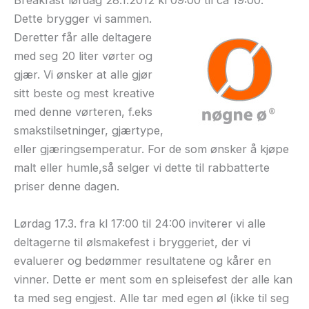
Breakfast lørdag 28.1.2012 kl 09:00 til
ca 19:00.
Dette brygger vi sammen.
Deretter får alle deltagere
med seg 20 liter vørter og
gjær. Vi ønsker at alle gjør
sitt beste og mest kreative
med denne vørteren, f.eks
smakstilsetninger, gjærtype,
eller gjæringsemperatur. For de som ønsker å kjøpe
malt eller humle,så selger vi dette til rabbatterte
priser denne dagen.
Lørdag 17.3. fra kl 17:00 til 24:00 inviterer vi alle
deltagerne til ølsmakefest i bryggeriet, der vi
evaluerer og bedømmer resultatene og kårer en
vinner. Dette er ment som en spleisefest der alle kan
ta med seg engjest. Alle tar med egen øl (ikke til seg