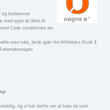
erer og bedømmer
r med egen øl (ikke til
er med Cask conditioned ale.
gsbøtte med lokk, fersk gjær fra Whitelabs (husk å
 på ølsmakedagen.
tig!
t uheldig, og vi ber derfor om at bare de som