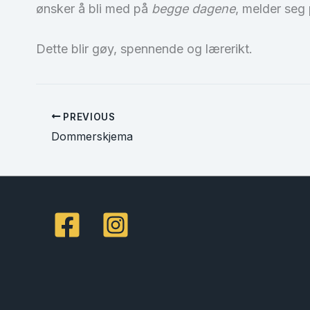
ønsker å bli med på
begge dagene
, melder seg 
Dette blir gøy, spennende og lærerikt.
PREVIOUS
Dommerskjema