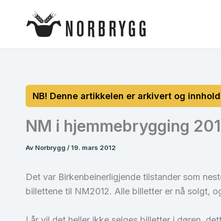
Hopp
rett
til
innholdet
NM i hjemmebrygging 2012
Av
Norbrygg
/
19. mars 2012
Det var Birkenbeinerligjende tilstander som nest
billettene til NM2012. Alle billetter er nå solgt, 
I år vil det heller ikke selges billetter i døren,