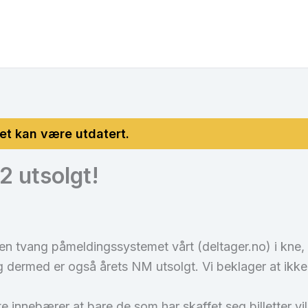
 utsolgt!
en tvang påmeldingssystemet vårt (deltager.no) i kne, 
og dermed er også årets NM utsolgt. Vi beklager at ikke a
 dette innebærer at bare de som har skaffet seg billetter 