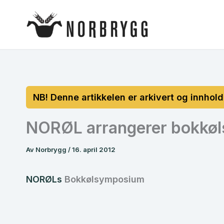
Hopp
rett
til
innholdet
NORØL arrangerer bokkø
Av
Norbrygg
/
16. april 2012
NORØLs
Bokkølsymposium