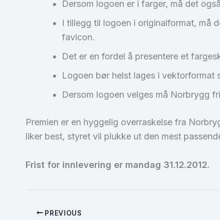
Dersom logoen er i farger, må det også f
I tillegg til logoen i originalformat, m
favicon.
Det er en fordel å presentere et far
Logoen bør helst lages i vektorformat sl
Dersom logoen velges må Norbrygg frit
Premien er en hyggelig overraskelse fra Norbr
liker best, styret vil plukke ut den mest passe
Frist for innlevering er mandag 31.12.2012.
PREVIOUS