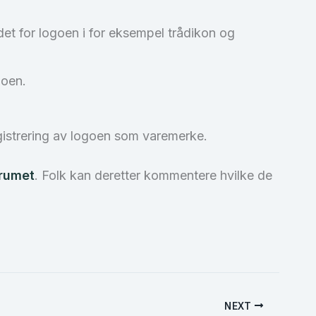
edet for logoen i for eksempel trådikon og
goen.
gistrering av logoen som varemerke.
orumet
. Folk kan deretter kommentere hvilke de
NEXT