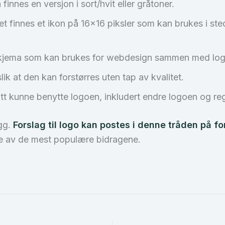
innes en versjon i sort/hvit eller gråtoner.
å det finnes et ikon på 16×16 piksler som kan brukes i st
geskjema som kan brukes for webdesign sammen med lo
ik at den kan forstørres uten tap av kvalitet.
t kunne benytte logoen, inkludert endre logoen og re
ygg.
Forslag til logo kan postes i denne tråden på f
nde av de mest populære bidragene.