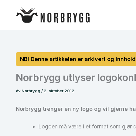
Hopp
rett
til
innholdet
Norbrygg utlyser logokon
Av
Norbrygg
/
2. oktober 2012
Norbrygg trenger en ny logo og vil gjerne ha
Logoen må være i et format som gjør d