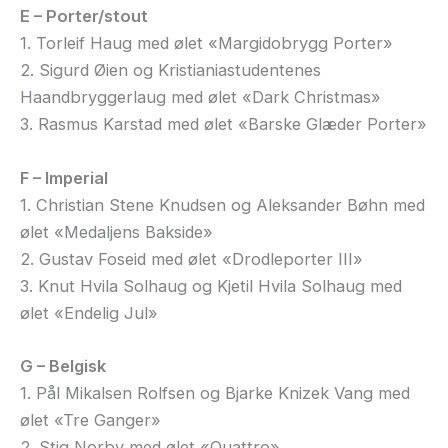
E – Porter/stout
1. Torleif Haug med ølet «Margidobrygg Porter»
2. Sigurd Øien og Kristianiastudentenes
Haandbryggerlaug med ølet «Dark Christmas»
3. Rasmus Karstad med ølet «Barske Glæder Porter»
F – Imperial
1. Christian Stene Knudsen og Aleksander Bøhn med
ølet «Medaljens Bakside»
2. Gustav Foseid med ølet «Drodleporter III»
3. Knut Hvila Solhaug og Kjetil Hvila Solhaug med
ølet «Endelig Jul»
G – Belgisk
1. Pål Mikalsen Rolfsen og Bjarke Knizek Vang med
ølet «Tre Ganger»
2. Stig Norby med ølet «Quattro»