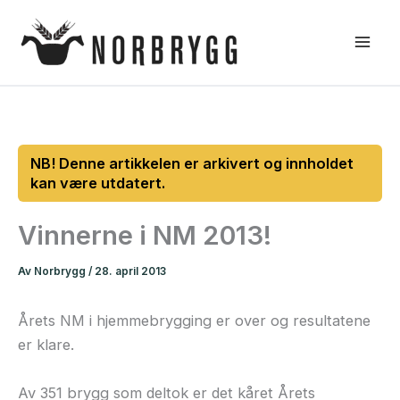
Hopp
rett
til
innholdet
Vinnerne i NM 2013!
Av
Norbrygg
/
28. april 2013
Årets NM i hjemmebrygging er over og resultatene
er klare.
Av 351 brygg som deltok er det kåret Årets