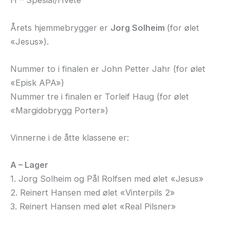
H – Spesial/Hvete
Årets hjemmebrygger er
Jorg Solheim
(for ølet
«Jesus»).
Nummer to i finalen er John Petter Jahr (for ølet
«Episk APA»)
Nummer tre i finalen er Torleif Haug (for ølet
«Margidobrygg Porter»)
Vinnerne i de åtte klassene er:
A – Lager
1. Jorg Solheim og Pål Rolfsen med ølet «Jesus»
2. Reinert Hansen med ølet «Vinterpils 2»
3. Reinert Hansen med ølet «Real Pilsner»