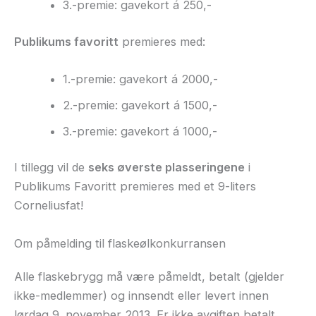
3.-premie: gavekort á 250,-
Publikums favoritt
premieres med:
1.-premie: gavekort á 2000,-
2.-premie: gavekort á 1500,-
3.-premie: gavekort á 1000,-
I tillegg vil de
seks øverste plasseringene
i
Publikums Favoritt premieres med et 9-liters
Corneliusfat!
Om påmelding til flaskeølkonkurransen
Alle flaskebrygg må være påmeldt, betalt (gjelder
ikke-medlemmer) og innsendt eller levert innen
lørdag 9. november 2013. Er ikke avgiften betalt