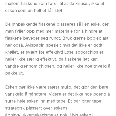
mellom flaskene som fører til at de knuser, ikke at
esken som en helhet får støt.
De innpakkende flaskene plasseres så i en eske, der
man fyller opp med mer materiale for å hindre at
flaskene beveger seg rundt. Bruk gjerne bobleplast
her også. Avispapir, spesielt hvis det ikke er godt
krøllet, er svært lite effektivt! Løse isoporchips er
heller ikke særlig effektivt, da flaskene lett kan
vandre gjennom chipsen, og heller ikke noe trivelig å
pakke ut.
Esken bør ikke være størst mulig, det gjør den bare
vanskelig å håndtere. Videre er det ikke noe poeng å
surre hele esken inn med tape. Et par biter tape
strategisk plassert over eskens
åpning/lukkemekanisme er nok. Hvis esken i