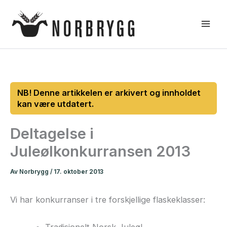
Hopp
rett
til
innholdet
Deltagelse i
Juleølkonkurransen 2013
Av
Norbrygg
/
17. oktober 2013
Vi har konkurranser i tre forskjellige flaskeklasser:
Tradisjonelt Norsk Juleøl