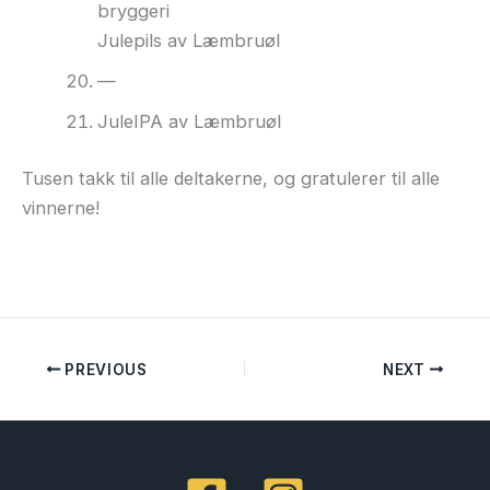
bryggeri
Julepils av Læmbruøl
—
JuleIPA av Læmbruøl
Tusen takk til alle deltakerne, og gratulerer til alle
vinnerne!
PREVIOUS
NEXT