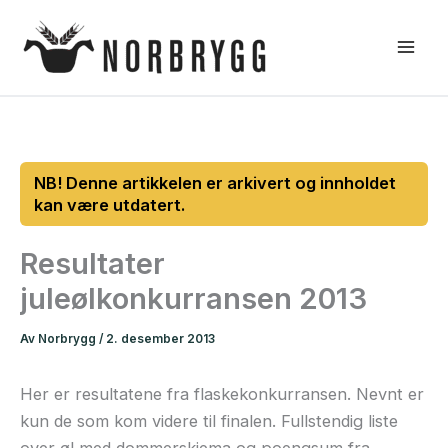
Hopp
rett
til
innholdet
Resultater
juleølkonkurransen 2013
Av
Norbrygg
/
2. desember 2013
Her er resultatene fra flaskekonkurransen. Nevnt er
kun de som kom videre til finalen. Fullstendig liste