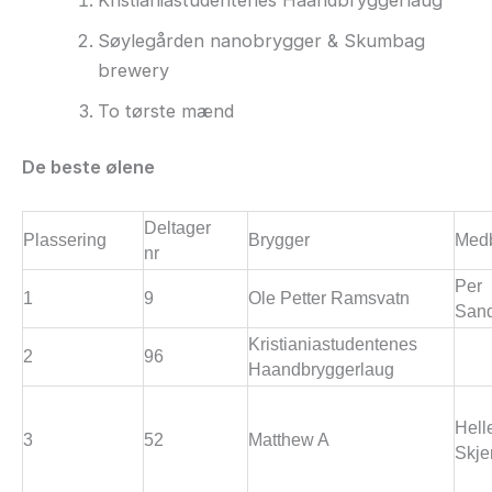
Søylegården nanobrygger & Skumbag
brewery
To tørste mænd
De beste ølene
Deltager
Plassering
Brygger
Medb
nr
Per
1
9
Ole Petter Ramsvatn
Sand
Kristianiastudentenes
2
96
Haandbryggerlaug
Hell
3
52
Matthew A
Skje