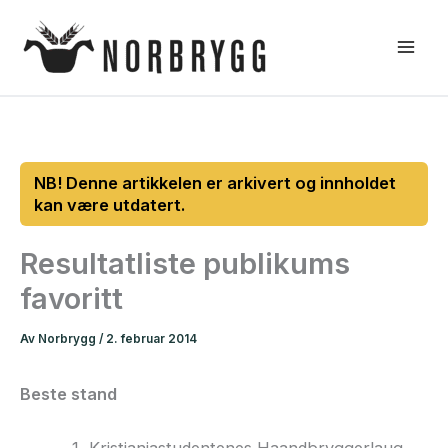
Hopp
rett
til
innholdet
Resultatliste publikums
favoritt
Av
Norbrygg
/
2. februar 2014
Beste stand
Kristianiastudentenes Haandbryggerlaug