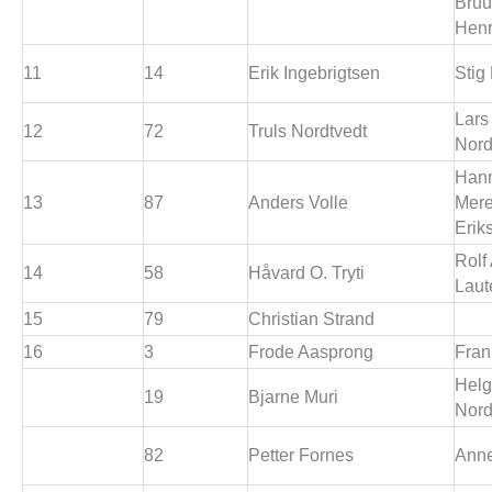
Bruu
Henr
11
14
Erik Ingebrigtsen
Stig
Lars
12
72
Truls Nordtvedt
Nord
Han
13
87
Anders Volle
Mere
Erik
Rolf 
14
58
Håvard O. Tryti
Laut
15
79
Christian Strand
16
3
Frode Aasprong
Fran
Hel
19
Bjarne Muri
Nord
82
Petter Fornes
Anne