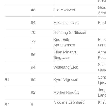
Fred
Greg
48
Ole Mørkved
Aren
64
Mikael Lillevold
Fred
70
Henning S. Nilssen
Knut-Erik
Eiri
77
Abrahamsen
Lars
Ellen Minerva
Agn
86
Singsaas
Koce
Stia
94
Wolfgang Eick
Dan
Son
51
60
Kyrre Vigestad
Ljos
Jørg
92
Morten Norgård
Lang
Nicoline Leonhard
Krist
52
8