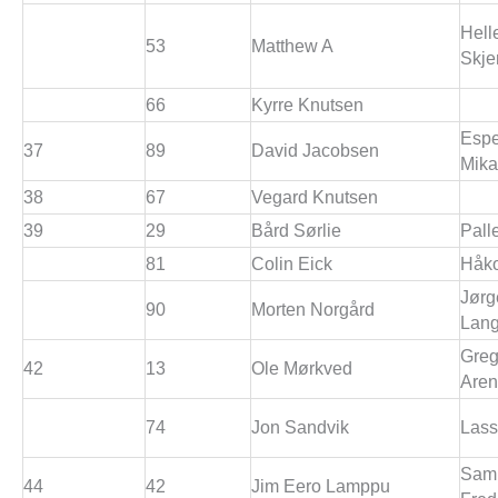
Hell
53
Matthew A
Skje
66
Kyrre Knutsen
Esp
37
89
David Jacobsen
Mika
38
67
Vegard Knutsen
39
29
Bård Sørlie
Pall
81
Colin Eick
Håko
Jørg
90
Morten Norgård
Lang
Greg
42
13
Ole Mørkved
Aren
74
Jon Sandvik
Las
Sam
44
42
Jim Eero Lamppu