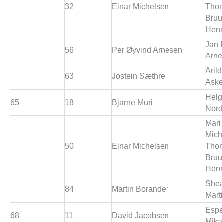
32
Einar Michelsen
Tho
Bruu
Henr
Jan 
56
Per Øyvind Arnesen
Arn
Arild
63
Jostein Sæthre
Aske
Hel
65
18
Bjarne Muri
Nord
Mari
Mich
50
Einar Michelsen
Tho
Bruu
Henr
Shea
84
Martin Borander
Mart
Esp
68
11
David Jacobsen
Mika