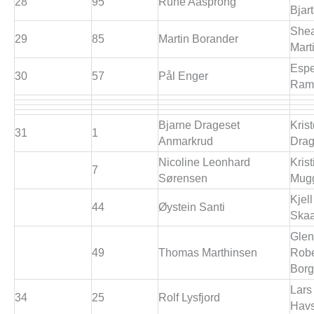
28
95
Rune Aasprong
Bjar
Shea
29
85
Martin Borander
Mart
Esp
30
57
Pål Enger
Ram
Bjarne Drageset
Krist
31
1
Anmarkrud
Drag
Nicoline Leonhard
Krist
7
Sørensen
Mug
Kjel
44
Øystein Santi
Skaa
Gle
49
Thomas Marthinsen
Robe
Borg
Lars 
34
25
Rolf Lysfjord
Hav