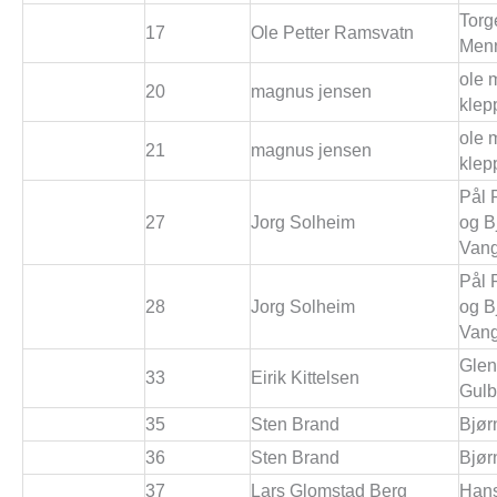
Torg
17
Ole Petter Ramsvatn
Men
ole 
20
magnus jensen
klep
ole 
21
magnus jensen
klep
Pål 
27
Jorg Solheim
og B
Van
Pål 
28
Jorg Solheim
og B
Van
Gle
33
Eirik Kittelsen
Gulb
35
Sten Brand
Bjør
36
Sten Brand
Bjør
37
Lars Glomstad Berg
Hans