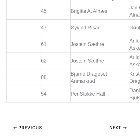
Jarl
45
Brigitte A. Alnæs
Aln
47
Øyvind Risan
Gøri
Arild
61
Jostein Sæthre
Aske
Arild
62
Jostein Sæthre
Aske
Bjarne Drageset
Krist
88
Anmarkrud
Drag
Dani
54
Per Stokke Hall
Sjul
PREVIOUS
NEXT