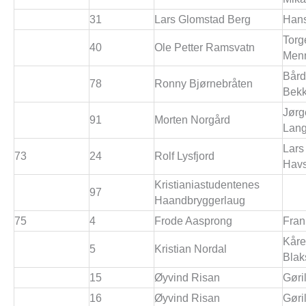
31
Lars Glomstad Berg
Hans
Torg
40
Ole Petter Ramsvatn
Men
Bård
78
Ronny Bjørnebråten
Bekk
Jørg
91
Morten Norgård
Lang
Lars 
73
24
Rolf Lysfjord
Hav
Kristianiastudentenes
97
Haandbryggerlaug
75
4
Frode Aasprong
Fran
Kåre
5
Kristian Nordal
Blak
15
Øyvind Risan
Gøri
16
Øyvind Risan
Gøri