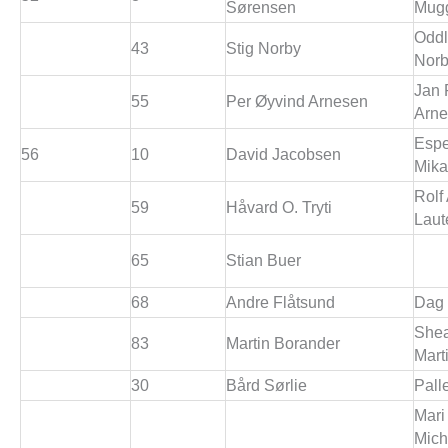
Sørensen
Mug
Odd
43
Stig Norby
Nor
Jan 
55
Per Øyvind Arnesen
Arn
Esp
56
10
David Jacobsen
Mika
Rolf 
59
Håvard O. Tryti
Laut
65
Stian Buer
68
Andre Flåtsund
Dag
Shea
83
Martin Borander
Mart
30
Bård Sørlie
Pall
Mari
Mich