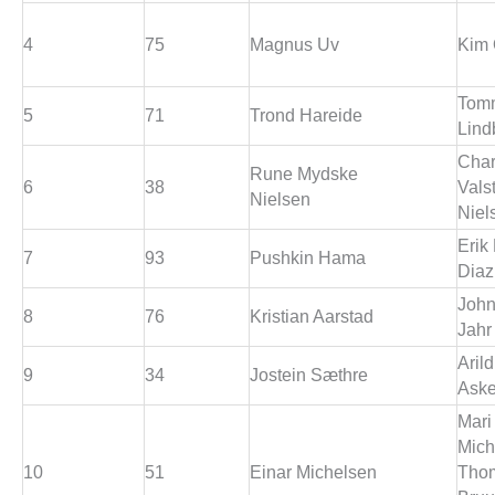
4
75
Magnus Uv
Kim 
Tom
5
71
Trond Hareide
Lind
Char
Rune Mydske
6
38
Vals
Nielsen
Niel
Erik
7
93
Pushkin Hama
Diaz
John
8
76
Kristian Aarstad
Jahr
Arild
9
34
Jostein Sæthre
Aske
Mari
Mich
10
51
Einar Michelsen
Tho