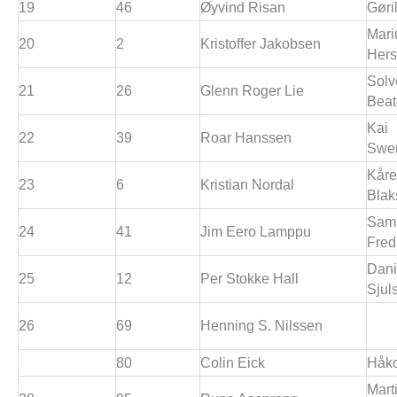
19
46
Øyvind Risan
Gøri
Mari
20
2
Kristoffer Jakobsen
Hers
Solv
21
26
Glenn Roger Lie
Beat
Kai
22
39
Roar Hanssen
Swe
Kåre
23
6
Kristian Nordal
Blak
Sam
24
41
Jim Eero Lamppu
Fred
Dani
25
12
Per Stokke Hall
Sjul
26
69
Henning S. Nilssen
80
Colin Eick
Håko
Mart