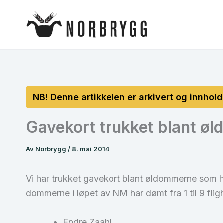
Hopp
rett
til
innholdet
Gavekort trukket blant ø
Av
Norbrygg
/
8. mai 2014
Vi har trukket gavekort blant øldommerne som har
dommerne i løpet av NM har dømt fra 1 til 9 flig
Endre Zaahl