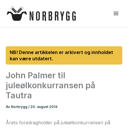
Hopp
rett
til
innholdet
John Palmer til
juleølkonkurransen på
Tautra
Av
Norbrygg
/
20. august 2014
Årets foredragholder på juleølkonkurransen på