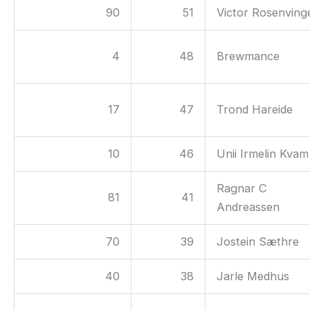
90
51
Victor Rosenving
4
48
Brewmance
17
47
Trond Hareide
10
46
Unii Irmelin Kvam
Ragnar C
81
41
Andreassen
70
39
Jostein Sæthre
40
38
Jarle Medhus