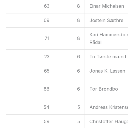
63
8
Einar Michelsen
69
8
Jostein Sæthre
Kari Hammersbo
71
8
Rådal
23
6
To Tørste mænd
65
6
Jonas K. Lassen
88
6
Tor Brøndbo
54
5
Andreas Kristens
59
5
Christoffer Haug