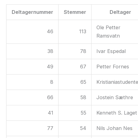
Deltagernummer
Stemmer
Deltager
Ole Petter
46
113
Ramsvatn
38
78
Ivar Espedal
49
67
Petter Fornes
8
65
Kristianiastudent
66
58
Jostein Sæthre
41
55
Kenneth S. Laget
77
54
Nils Johan Nes