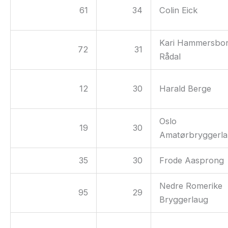
61
34
Colin Eick
Kari Hammersbo
72
31
Rådal
12
30
Harald Berge
Oslo
19
30
Amatørbryggerl
35
30
Frode Aasprong
Nedre Romerike
95
29
Bryggerlaug