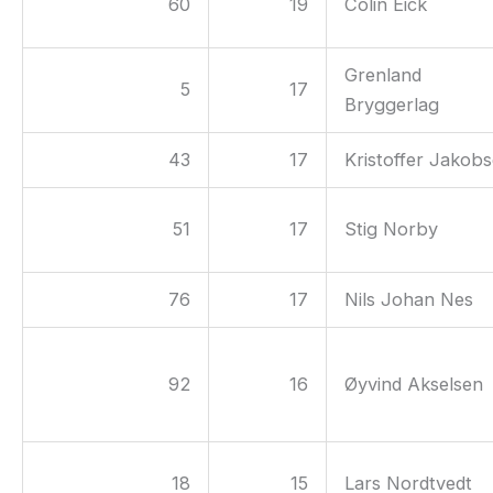
60
19
Colin Eick
Grenland
5
17
Bryggerlag
43
17
Kristoffer Jakob
51
17
Stig Norby
76
17
Nils Johan Nes
92
16
Øyvind Akselsen
18
15
Lars Nordtvedt