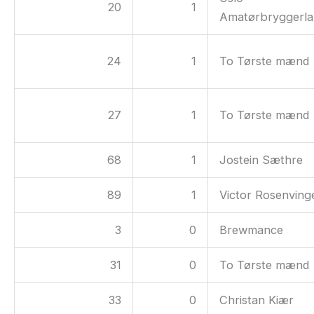
20
1
Amatørbryggerl
24
1
To Tørste mænd
27
1
To Tørste mænd
68
1
Jostein Sæthre
89
1
Victor Rosenving
3
0
Brewmance
31
0
To Tørste mænd
33
0
Christan Kiær