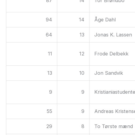
87
14
Tor Brøndbo
94
14
Åge Dahl
64
13
Jonas K. Lassen
11
12
Frode Delbekk
13
10
Jon Sandvik
9
9
Kristianiastudent
55
9
Andreas Kristens
29
8
To Tørste mænd