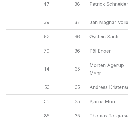
47
38
Patrick Schneide
39
37
Jan Magnar Voll
52
36
Øystein Santi
79
36
Pål Enger
Morten Agerup
14
35
Myhr
53
35
Andreas Kristens
56
35
Bjarne Muri
85
35
Thomas Torgers