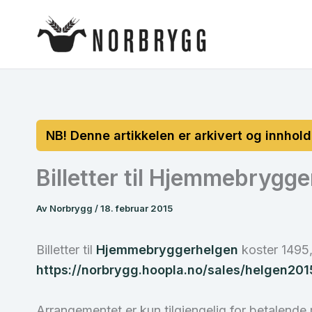
Hopp
rett
til
innholdet
Billetter til Hjemmebrygg
Av
Norbrygg
/
18. februar 2015
Billetter til
Hjemmebryggerhelgen
koster 1495,
https://norbrygg.hoopla.no/sales/helgen201
Arrangementet er kun tilgjengelig for betalende m