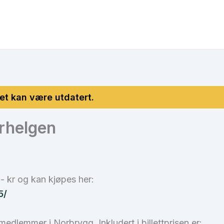
erhelgen
- kr og kan kjøpes her:
5/
edlemmer i Norbrygg. Inkludert i billettprisen er: