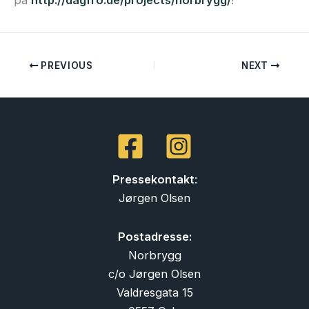
på
http://dagfro.de/projects/norbrygg/
!
PREVIOUS
NEXT
Pressekontakt
:
Jørgen Olsen
Postadresse:
Norbrygg
c/o Jørgen Olsen
Valdresgata 15