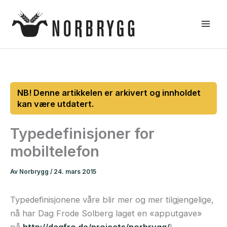
Hopp
rett
til
innholdet
Typedefinisjoner for
mobiltelefon
Av
Norbrygg
/
24. mars 2015
Typedefinisjonene våre blir mer og mer tilgjengelige,
nå har Dag Frode Solberg laget en «apputgave»