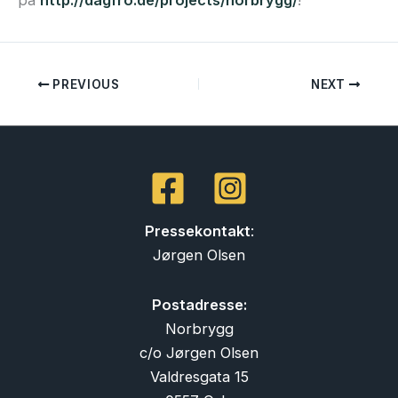
på
http://dagfro.de/projects/norbrygg/
!
PREVIOUS
NEXT
Pressekontakt
:
Jørgen Olsen
Postadresse:
Norbrygg
c/o Jørgen Olsen
Valdresgata 15