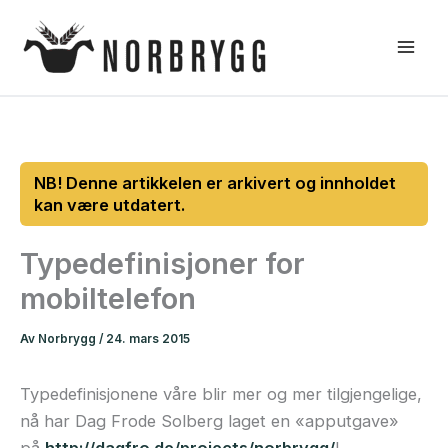
Hopp
rett
til
innholdet
Typedefinisjoner for
mobiltelefon
Av
Norbrygg
/
24. mars 2015
Typedefinisjonene våre blir mer og mer tilgjengelige,
nå har Dag Frode Solberg laget en «apputgave»