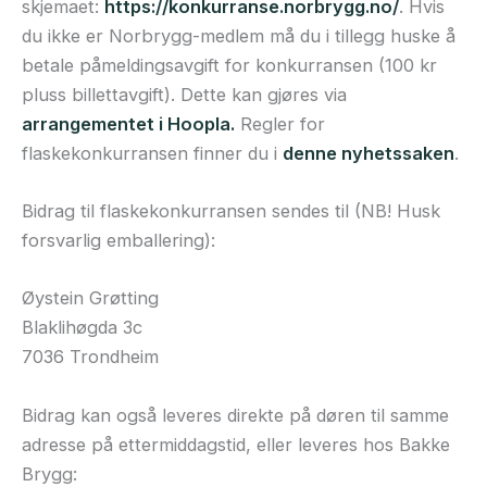
skjemaet:
https://konkurranse.norbrygg.no/
. Hvis
du ikke er Norbrygg-medlem må du i tillegg huske å
betale påmeldingsavgift for konkurransen (100 kr
pluss billettavgift). Dette kan gjøres via
arrangementet i Hoopla.
Regler for
flaskekonkurransen finner du i
denne nyhetssaken
.
Bidrag til flaskekonkurransen sendes til (NB! Husk
forsvarlig emballering):
Øystein Grøtting
Blaklihøgda 3c
7036 Trondheim
Bidrag kan også leveres direkte på døren til samme
adresse på ettermiddagstid, eller leveres hos Bakke
Brygg: