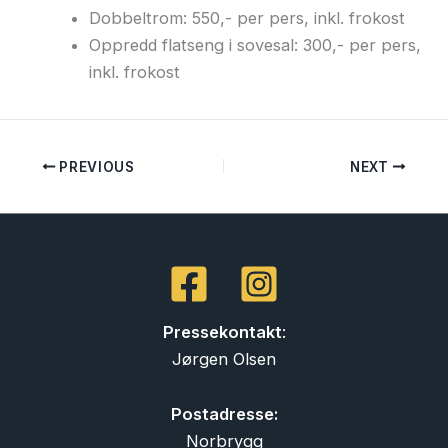
Dobbeltrom: 550,- per pers, inkl. frokost
Oppredd flatseng i sovesal: 300,- per pers,
inkl. frokost
PREVIOUS
NEXT
Pressekontakt
:
Jørgen Olsen
Postadresse:
Norbrygg