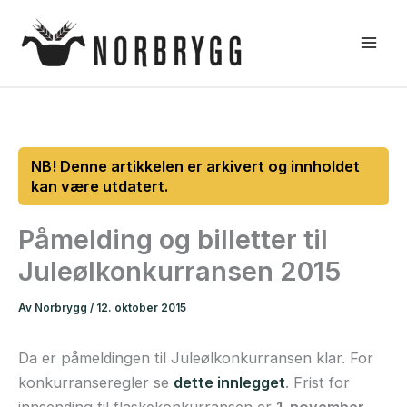
Hopp
rett
til
innholdet
Påmelding og billetter til
Juleølkonkurransen 2015
Av
Norbrygg
/
12. oktober 2015
Da er påmeldingen til Juleølkonkurransen klar. For
konkurranseregler se
dette innlegget
. Frist for