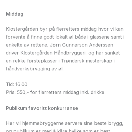
Middag
Klostergården byr på flerretters middag hvor vi kan
forvente å finne godt lokalt øl både i glassene samt i
enkelte av rettene. Jørn Gunnarson Anderssen
driver Klostergården Håndbryggeri, og har sanket
en rekke førsteplasser i Trøndersk mesterskap i
håndverksbrygging av øl.
Tid: 16:00
Pris: 550,- for flerretters middag inkl. drikke
Publikum favoritt konkurranse
Her vil hjemmebryggerne servere sine beste brygg,
og publikum er med å kåre hvilke som er best.