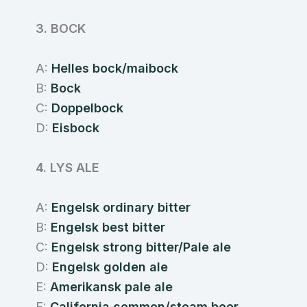
3. BOCK
A:
Helles bock/maibock
B:
Bock
C:
Doppelbock
D:
Eisbock
4. LYS ALE
A:
Engelsk ordinary bitter
B:
Engelsk best bitter
C:
Engelsk strong bitter/Pale ale
D:
Engelsk golden ale
E:
Amerikansk pale ale
F:
California common/steam beer