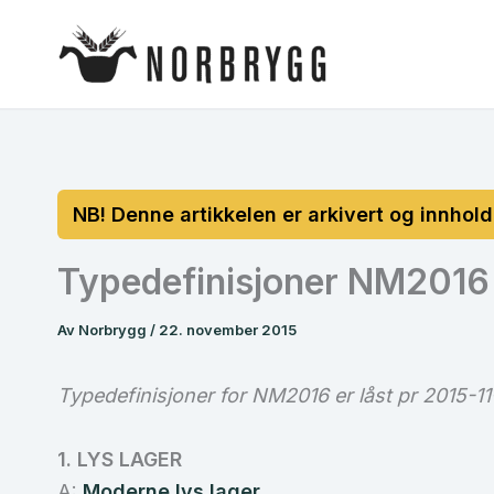
Hopp
rett
til
innholdet
Typedefinisjoner NM2016
Av
Norbrygg
/
22. november 2015
Typedefinisjoner for NM2016 er låst pr 2015-1
1. LYS LAGER
A:
Moderne lys lager