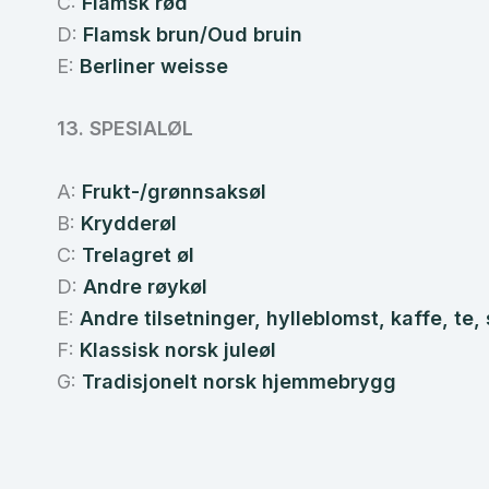
C:
Flamsk rød
D:
Flamsk brun/Oud bruin
E:
Berliner weisse
13. SPESIALØL
A:
Frukt-/grønnsaksøl
B:
Krydderøl
C:
Trelagret øl
D:
Andre røykøl
E:
Andre tilsetninger, hylleblomst, kaffe, te,
F:
Klassisk norsk juleøl
G:
Tradisjonelt norsk hjemmebrygg