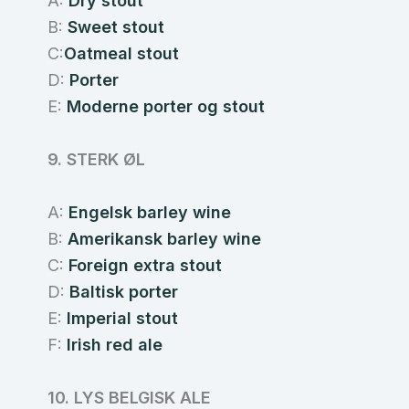
A:
Dry stout
B:
Sweet stout
C:
Oatmeal stout
D:
Porter
E:
Moderne porter og stout
9. STERK ØL
A:
Engelsk barley wine
B:
Amerikansk barley wine
C:
Foreign extra stout
D:
Baltisk porter
E:
Imperial stout
F:
Irish red ale
10. LYS BELGISK ALE