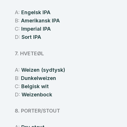
A:
Engelsk IPA
B:
Amerikansk IPA
C:
Imperial IPA
D:
Sort IPA
7. HVETEØL
A:
Weizen (sydtysk)
B:
Dunkelweizen
C:
Belgisk wit
D:
Weizenbock
8. PORTER/STOUT