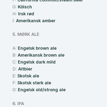
G:
Kölsch
H:
Irsk rød
I:
Amerikansk amber
5. MØRK ALE
A:
Engelsk brown ale
B:
Amerikansk brown ale
C:
Engelsk dark mild
D:
Altbier
E:
Skotsk ale
F:
Skotsk sterk ale
G:
Engelsk old/strong ale
6. IPA