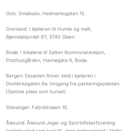
Oslo: Smakselv, Hedmarksgaten 15.
Grenland: I kjelleren til Humle og malt,
Bjørndalsjordet 67, 3740 Skien.
Bodø: I lokalene til Salten Kommunerevisjon,
Posthusgården, Havnegata 9, Bodø.
Bergen: Eksamen finner sted i kjelleren i
Domkirkegaten 6a. Inngang fra parkeringsplassen.
(Samme plass som kurset)
Stavanger: Fabrikkveien 10.
Ålesund: Ålesund Jeger og Sportsfiskerforening
(samme sted som kurset), men møterommet i kjeller,