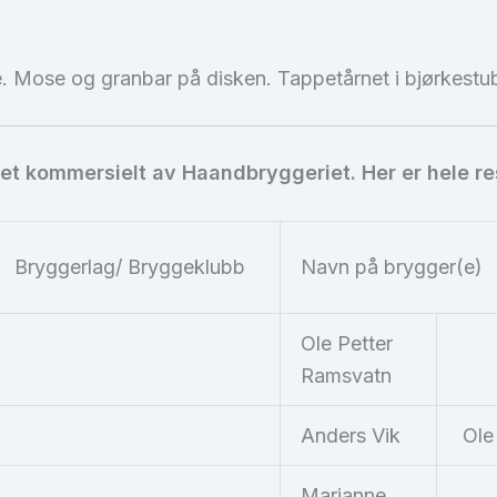
e. Mose og granbar på disken. Tappetårnet i bjørkestubb
get kommersielt av Haandbryggeriet. Her er hele res
Bryggerlag/ Bryggeklubb
Navn på brygger(e)
Ole Petter
Ramsvatn
Anders Vik
Ole
Marianne