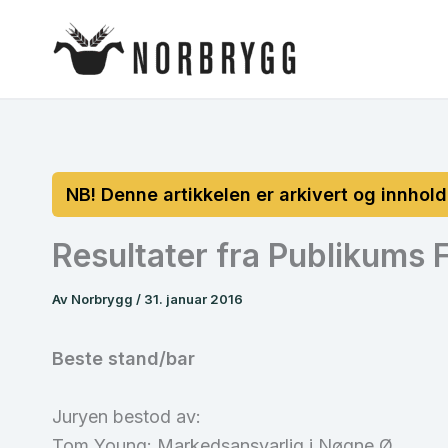
Hopp
rett
til
innholdet
Resultater fra Publikums 
Av
Norbrygg
/
31. januar 2016
Beste stand/bar
Juryen bestod av:
Tom Young: Markedsansvarlig i Nøgne Ø