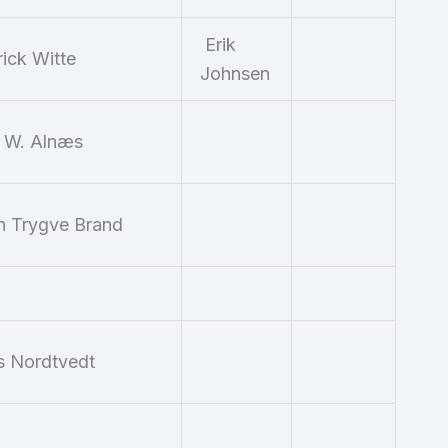
Erik
ick Witte
Johnsen
l W. Alnæs
n Trygve Brand
s Nordtvedt