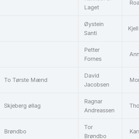
Roa
Laget
Øystein
Kjel
Santi
Petter
Ann
Fornes
David
To Tørste Mænd
Mor
Jacobsen
Ragnar
Skjeberg øllag
Tho
Andreassen
Tor
Brøndbo
Kar
Brøndbo