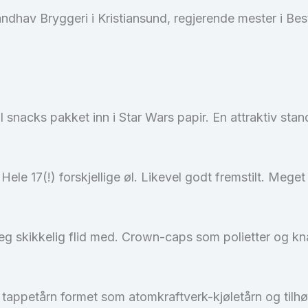
ndhav Bryggeri i Kristiansund, regjerende mester i Bes
snacks pakket inn i Star Wars papir. En attraktiv stan
le 17(!) forskjellige øl. Likevel godt fremstilt. Meget
seg skikkelig flid med. Crown-caps som polietter og k
med tappetårn formet som atomkraftverk-kjøletårn og tilh