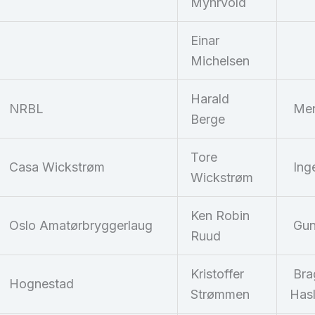
Myhrvold
Einar
Michelsen
Harald
NRBL
Mer
Berge
Tore
Casa Wickstrøm
Ing
Wickstrøm
Ken Robin
Oslo Amatørbryggerlaug
Gun
Ruud
Kristoffer
Bra
Hognestad
Strømmen
Hasl