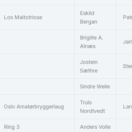
Eskild
Los Maltotriose
Patr
Bergan
Brigiite A.
Jar
Alnæs
Jostein
Ste
Sæthre
Sindre Welle
Truls
Oslo Amatørbryggerlaug
Lar
Nordtvedt
Ring 3
Anders Volle