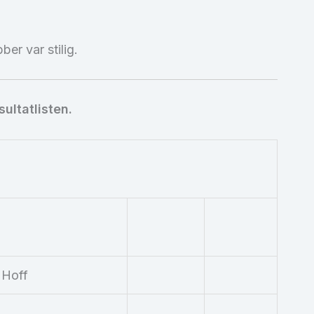
er var stilig.
ultatlisten.
 Hoff