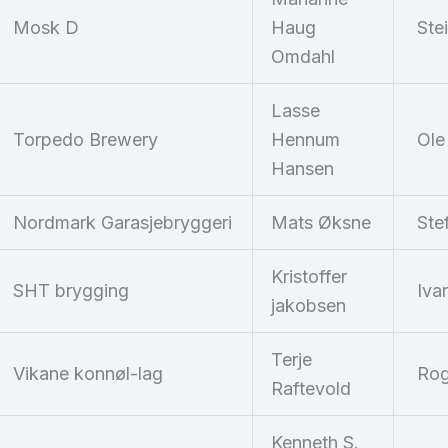
Mosk D
Haug
Stei
Omdahl
Lasse
Torpedo Brewery
Hennum
Ole 
Hansen
Nordmark Garasjebryggeri
Mats Øksne
Ste
Kristoffer
SHT brygging
Ivar
jakobsen
Terje
Vikane konnøl-lag
Roge
Raftevold
Kenneth S.