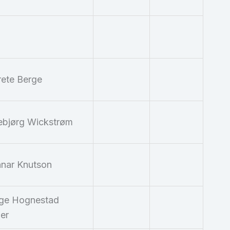
ete Berge
ebjørg Wickstrøm
nar Knutson
ge Hognestad
er