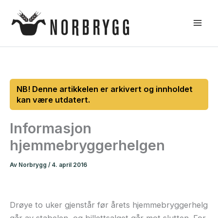
Hopp
rett
til
innholdet
Informasjon
hjemmebryggerhelgen
Av
Norbrygg
/
4. april 2016
Drøye to uker gjenstår før årets hjemmebryggerhelg
går av stabelen, og billettsalget går mot slutten. For