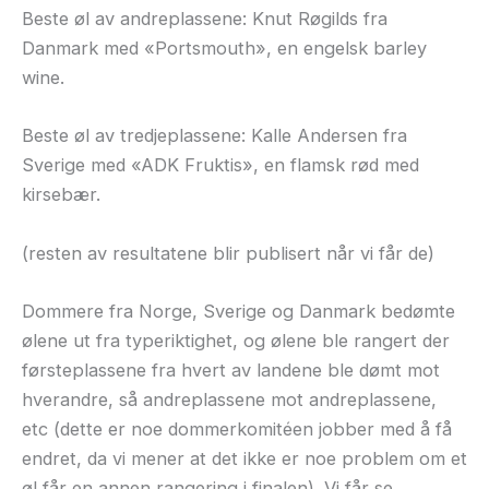
Beste øl av andreplassene: Knut Røgilds fra
Danmark med «Portsmouth», en engelsk barley
wine.
Beste øl av tredjeplassene: Kalle Andersen fra
Sverige med «ADK Fruktis», en flamsk rød med
kirsebær.
(resten av resultatene blir publisert når vi får de)
Dommere fra Norge, Sverige og Danmark bedømte
ølene ut fra typeriktighet, og ølene ble rangert der
førsteplassene fra hvert av landene ble dømt mot
hverandre, så andreplassene mot andreplassene,
etc (dette er noe dommerkomitéen jobber med å få
endret, da vi mener at det ikke er noe problem om et
øl får en annen rangering i finalen). Vi får se.