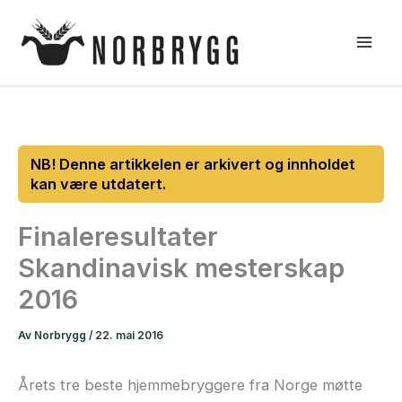
Hopp
rett
til
innholdet
Finaleresultater
Skandinavisk mesterskap
2016
Av
Norbrygg
/
22. mai 2016
Årets tre beste hjemmebryggere fra Norge møtte