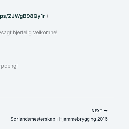
maps/ZJWgB98Qy1r
)
sagt hjertelig velkomne!
erpoeng!
NEXT
Sørlandsmesterskap i Hjemmebrygging 2016