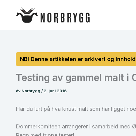
Hopp
rett
til
innholdet
Testing av gammel malt i 
Av
Norbrygg
/
2. juni 2016
Har du lurt på hva knust malt som har ligget no
Dommerkomiteen arrangerer i samarbeid med Ølbr
Regn med trippeltester!