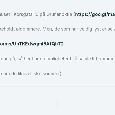
huset i Korsgata 16 på Grünerløkka (
https://goo.gl/
beholdt øldommere. Men, de som har veldig lyst er selv
l/forms/UnTKEdwqmi5AfQhT2
rene på, så her har du muligheter til å samle litt domm
som du likevel ikke kommer)