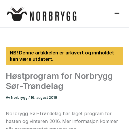
Hopp
rett
til
innholdet
Høstprogram for Norbrygg
Sør-Trøndelag
Av
Norbrygg
/
16. august 2016
Norbrygg Sør-Trøndelag har laget program for
høsten og vinteren 2016. Mer informasjon kommer