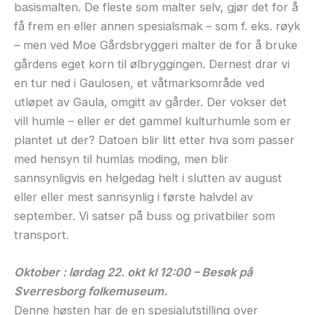
basismalten. De fleste som malter selv, gjør det for å
få frem en eller annen spesialsmak – som f. eks. røyk
– men ved Moe Gårdsbryggeri malter de for å bruke
gårdens eget korn til ølbryggingen. Dernest drar vi
en tur ned i Gaulosen, et våtmarksområde ved
utløpet av Gaula, omgitt av gårder. Der vokser det
vill humle – eller er det gammel kulturhumle som er
plantet ut der? Datoen blir litt etter hva som passer
med hensyn til humlas moding, men blir
sannsynligvis en helgedag helt i slutten av august
eller eller mest sannsynlig i første halvdel av
september. Vi satser på buss og privatbiler som
transport.
Oktober : lørdag 22. okt kl 12:00 – Besøk på
Sverresborg folkemuseum.
Denne høsten har de en spesialutstilling over