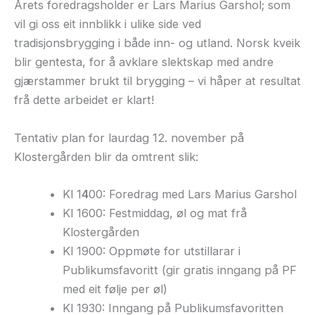
Årets foredragsholder er Lars Marius Garshol; som
vil gi oss eit innblikk i ulike side ved
tradisjonsbrygging i både inn- og utland. Norsk kveik
blir gentesta, for å avklare slektskap med andre
gjærstammer brukt til brygging – vi håper at resultat
frå dette arbeidet er klart!
Tentativ plan for laurdag 12. november på
Klostergården blir da omtrent slik:
Kl 1
4
00: Foredrag med Lars Marius Garshol
Kl 1600: Festmiddag, øl og mat frå
Klostergården
Kl 1900: Oppmøte for utstillarar i
Publikumsfavoritt (gir gratis inngang på PF
med eit følje per øl)
Kl 1930: Inngang på Publikumsfavoritten