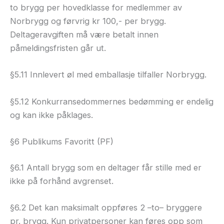
to brygg per hovedklasse for medlemmer av
Norbrygg og førvrig kr 100,- per brygg.
Deltageravgiften må være betalt innen
påmeldingsfristen går ut.
§5.11 Innlevert øl med emballasje tilfaller Norbrygg.
§5.12 Konkurransedommernes bedømming er endelig
og kan ikke påklages.
§6 Publikums Favoritt (PF)
§6.1 Antall brygg som en deltager får stille med er
ikke på forhånd avgrenset.
§6.2 Det kan maksimalt oppføres 2 –to– bryggere
pr. brygg. Kun privatpersoner kan føres opp som