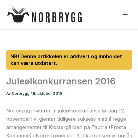
Hopp
rett
til
innholdet
Juleølkonkurransen 2016
Av
Norbrygg
/
6. oktober 2016
Norbrygg inviterer til juleølkonkurranse lørdag 12.
november! Vi gjentar tidligere suksess med å legge
arrangementet til Klostergården på Tautra (Frosta
Kommune) i Nord-Trøndelag. Konkurransen vil også i