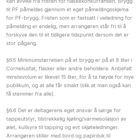
kan avvike fra fristen for flaskekonkurransen. Brygg
til PF påmeldes gjennom et eget påmeldingsskjema
for PF-brygg. Fristen som er fastsatt i veiledning for
påmelding er endelig, men arrangøren står fri til å
forskyve den til et tidligere tidspunkt dersom det er
stor pågang.
§6.5 Minimumstørrelsen på et brygg er på et 8 liter i
Corneliusfat, flasker eller andre beholdere. Anbefalt
minstevolum er likevel 15 liter, for å ta høyde for mye
publikum, og at alle får smakt (slik at man også kan
få stemmer fra alle).
§6.6 Det er deltagerens eget ansvar å sørge for
tappeutstyr, tilstrekkelig kjøling/varmeisolasjon av
ølet, kullsyre til tapping og evt skjøteledninger.
Arrangøren stiller med bord og papirduk til